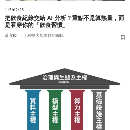
115/02/25
把飲食紀錄交給 AI 分析？重點不是算熱量，而
是看穿你的「飲食習慣」
｜
黃宜稜
科技大觀園特約編輯
儲