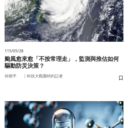
115/05/28
颱風愈來愈「不按常理走」，監測與推估如何
驅動防災決策？
｜
何楷平
科技大觀園特約記者
儲