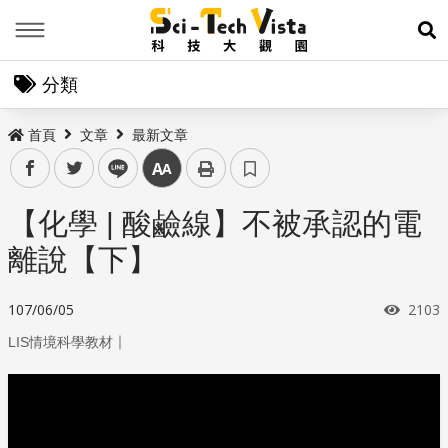
Menu
展
分類
首頁
文章
最新文章
facebook
twitter
line
中
【化學 | 酸鹼線】不被承認的電
離說【下】
瀏覽
107/06/05
2103
｜
LIS情境科學教材