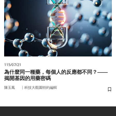
115/07/21
為什麼同一種藥，每個人的反應都不同？——
揭開基因的用藥密碼
｜
陳玉鳳
科技大觀園特約編輯
儲