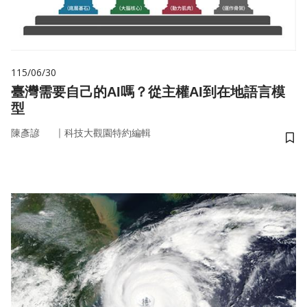
115/06/30
臺灣需要自己的AI嗎？從主權AI到在地語言模
型
｜
陳彥諺
科技大觀園特約編輯
儲