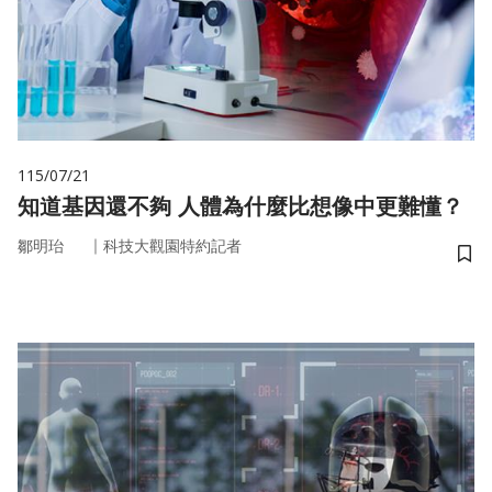
115/07/21
知道基因還不夠 人體為什麼比想像中更難懂？
｜
鄒明珆
科技大觀園特約記者
儲