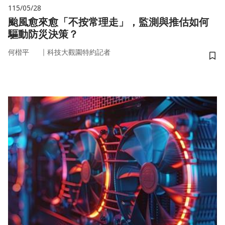
115/05/28
颱風愈來愈「不按常理走」，監測與推估如何
驅動防災決策？
｜
何楷平
科技大觀園特約記者
儲