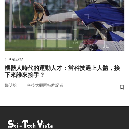
115/04/28
機器人時代的運動人才：當科技遇上人體，接
下來誰來接手？
｜
鄒明珆
科技大觀園特約記者
儲