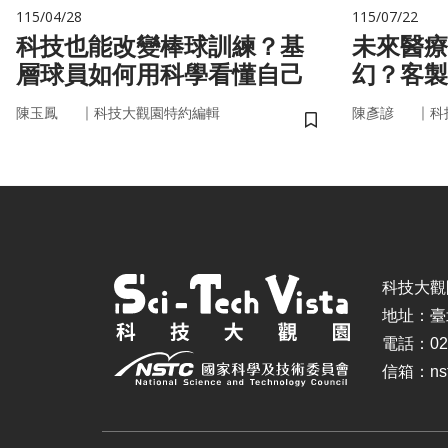
115/04/28
115/07/22
科技也能改變棒球訓練？基
未來醫療
層球員如何用科學看懂自己
幻？客製
實世界
｜
｜
陳玉鳳
科技大觀園特約編輯
陳彥諺
科
儲存書籤
科技大觀園 ©
地址：臺
電話：02-
信箱：nstc