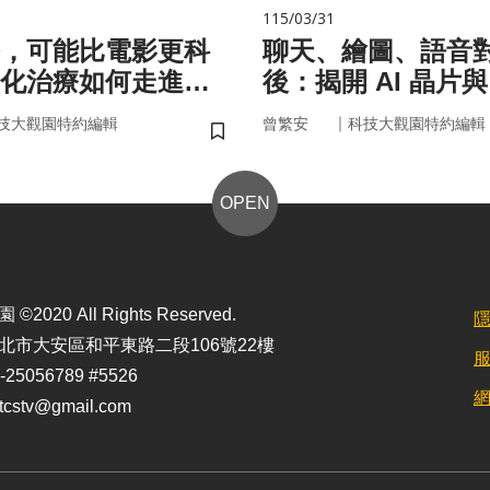
115/03/31
，可能比電影更科
聊天、繪圖、語音
化治療如何走進真
後：揭開 AI 晶片
力」的真面目
｜
技大觀園特約編輯
曾繁安
科技大觀園特約編輯
儲存書籤
OPEN
2020 All Rights Reserved.
北市大安區和平東路二段106號22樓
25056789 #5526
stv@gmail.com