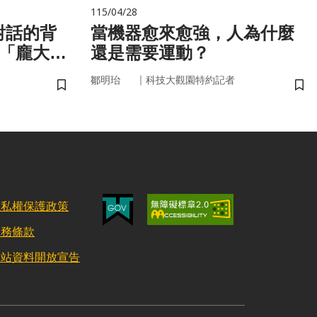
115/04/28
對話的背
當機器愈來愈強，人為什麼
與「龐大算
還是需要運動？
｜
鄒明珆
科技大觀園特約記者
儲存書籤
儲
隱私權保護政策
服務條款
網站資料開放宣告