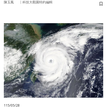
｜
陳玉鳳
科技大觀園特約編輯
儲
115/05/28