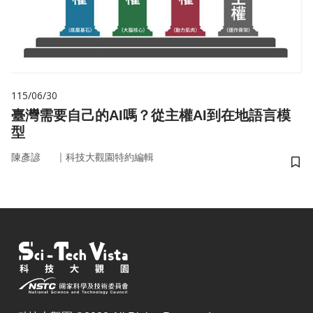
115/06/30
臺灣需要自己的AI嗎？從主權AI到在地語言模
型
｜
陳彥諺
科技大觀園特約編輯
儲