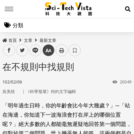
Menu
展
分類
首頁
文章
最新文章
facebook
twitter
line
中
在不規則中找規則
瀏覽次
102/02/06
20049
｜
吳美枝
《科學發展》特約文字編輯
「明年過生日時，你的年齡會比今年大幾歲？」─「站
在海邊，你知道下一波海浪會打在岸上的哪個位置
呢？」絕大多數的人都能毫無遲疑地回答第一個問題，
但對於第二個問題，世上幾乎無人能答。這兩個都是自