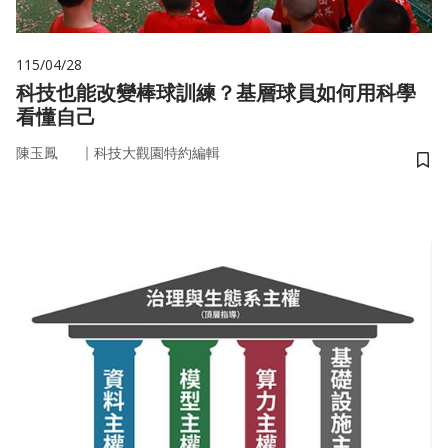
115/04/28
科技也能改變棒球訓練？基層球員如何用科學
看懂自己
｜
陳玉鳳
科技大觀園特約編輯
儲