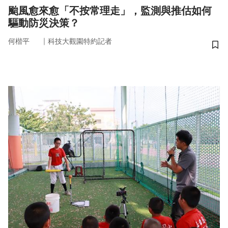
颱風愈來愈「不按常理走」，監測與推估如何
驅動防災決策？
｜
何楷平
科技大觀園特約記者
儲