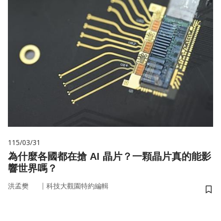
115/03/31
為什麼各國都在搶 AI 晶片？一顆晶片真的能影
響世界嗎？
｜
洪孟樊
科技大觀園特約編輯
儲