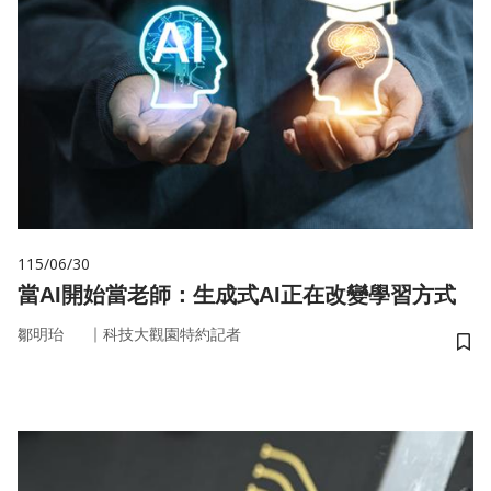
115/06/30
當AI開始當老師：生成式AI正在改變學習方式
｜
鄒明珆
科技大觀園特約記者
儲