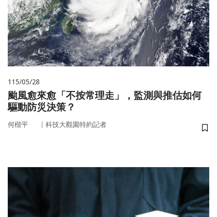
115/05/28
颱風愈來愈「不按常理走」，監測與推估如何
驅動防災決策？
｜
何楷平
科技大觀園特約記者
儲