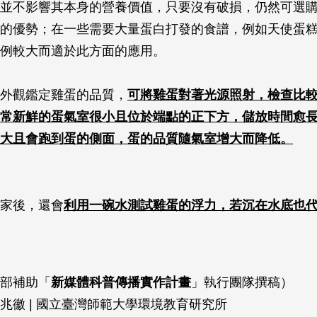
並不影響其本身的營養價值，只要沒有破損，仍然可選
的優勢；在一些需要大量蛋白打發的食譜，例如天使蛋
例較大而適於此方面的應用。
外觀鑑定雞蛋的品質，
可將雞蛋對著光源照射，檢查比
常新鮮的蛋氣室很小且位於端點的正下方，儲放時間愈
大且會跑到蛋的側面，蛋的品質隨氣室增大而降低。
家後，還會
利用一碗水測試雞蛋的浮力，若沉在水底也
部補助「
新媒體科普傳播實作計畫
」執行團隊撰稿）
兆徽 | 國立臺灣師範大學環境教育研究所