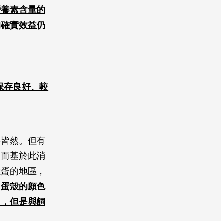
營養素含量的
的確實效益仍
保存良好、較
外皆然。但有
，而基於此消
雞蛋的地區，
，
蛋殼的顏色
同，但是與飼