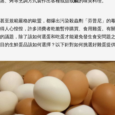
蒸、烤等烹調方式製作出各種或甜或鹹的味美料理。
甚至規範嚴格的歐盟，都爆出污染殺蟲劑「芬普尼」的
得人心惶惶，許多消費者乾脆暫停購買、食用雞蛋。有
的議題，除了該如何選蛋和吃蛋才能避免發生食安問題
目的生鮮蛋品該如何選擇？以下針對如何挑選好雞蛋提