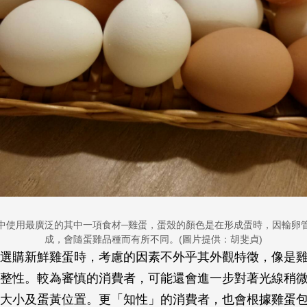
中使用最廣泛的其中一項食材─雞蛋，蛋殼的顏色是在形成蛋時，因輸卵
成，會隨蛋雞品種而有所不同。(圖片提供：胡斐貞)
選購新鮮雞蛋時，考慮的因素不外乎其外觀特徵，像是
整性。較為審慎的消費者，可能還會進一步對著光線稍
大小及蛋黃位置。更「知性」的消費者，也會根據雞蛋