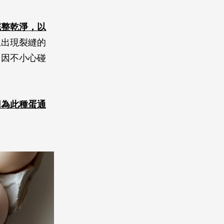
完整乾淨，以
上出現裂縫的
中因不小心碰
因為此種蛋通