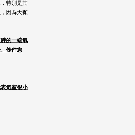
購，特別是其
糕，因為大顆
較胖的一端氣
長、條件愈
代表氣室很小