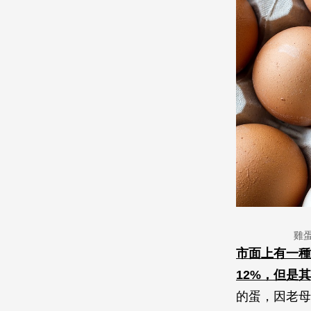
雞
市面上有一種
12%，但是
的蛋，因老母