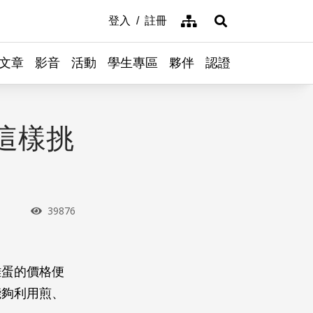
網站導覽
登入
註冊
展開搜尋
文章
影音
活動
學生專區
夥伴
認證
這樣挑
瀏覽次數
39876
雞蛋的價格便
能夠利用煎、