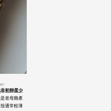
y）
比非初卵蛋少
能是老母雞產
蛋殼通常較薄