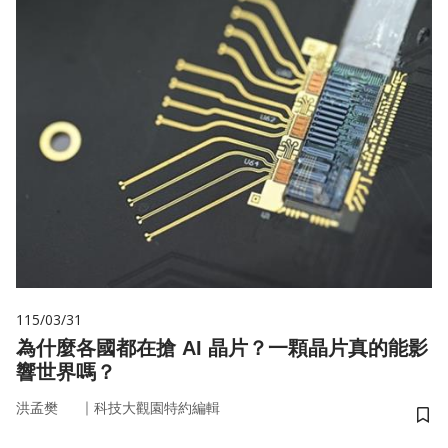
115/03/31
為什麼各國都在搶 AI 晶片？一顆晶片真的能影
響世界嗎？
｜
洪孟樊
科技大觀園特約編輯
儲