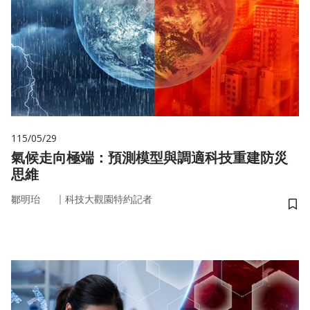
115/05/29
氣候走向極端：預測模型與調適科技重建防災
思維
｜
鄒明珆
科技大觀園特約記者
儲