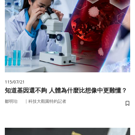
115/07/21
知道基因還不夠 人體為什麼比想像中更難懂？
｜
鄒明珆
科技大觀園特約記者
儲