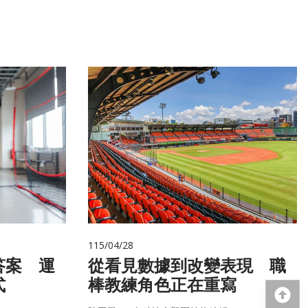
115/04/28
答案 運
從看見數據到改變表現 職
式
棒教練角色正在重寫
回