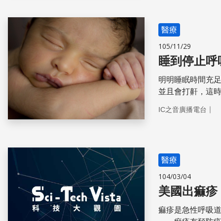
醫療
105/11/29
睡到停止呼
明明睡眠時間充
並且會打鼾，這
「睡眠呼吸中止
｜
IC之音廣播電台
醫療
104/03/04
美國出痲疹
痲疹是急性呼吸