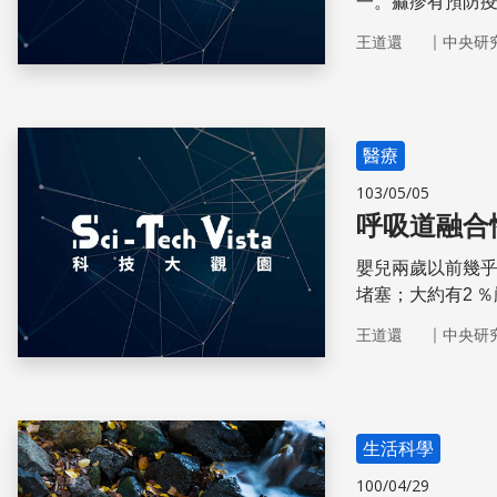
一。痲疹有預防
自求多福。
｜
王道還
中央研
醫療
103/05/05
呼吸道融合
嬰兒兩歲以前幾乎
堵塞；大約有2 
有20萬人死於R
｜
王道還
中央研
生活科學
100/04/29