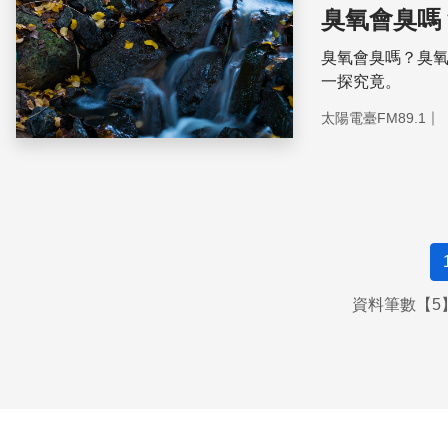
臭氧會臭嗎
臭氧會臭嗎？臭
一探究竟。
｜
太陽電臺FM89.1
資料筆數【5】