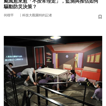
颱風愈來愈「不按常理走」，監測與推估如何
驅動防災決策？
｜
何楷平
科技大觀園特約記者
儲