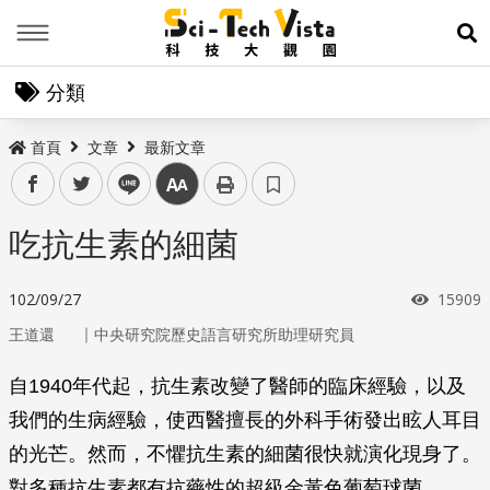
Menu
展
分類
首頁
文章
最新文章
facebook
twitter
line
中
吃抗生素的細菌
瀏覽次
102/09/27
15909
｜
王道還
中央研究院歷史語言研究所助理研究員
自1940年代起，抗生素改變了醫師的臨床經驗，以及
我們的生病經驗，使西醫擅長的外科手術發出眩人耳目
的光芒。然而，不懼抗生素的細菌很快就演化現身了。
對多種抗生素都有抗藥性的超級金黃色葡萄球菌