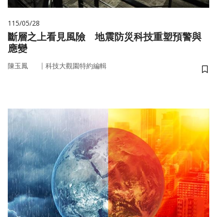
115/05/28
斷層之上看見風險 地震防災科技重塑預警與
應變
｜
陳玉鳳
科技大觀園特約編輯
儲