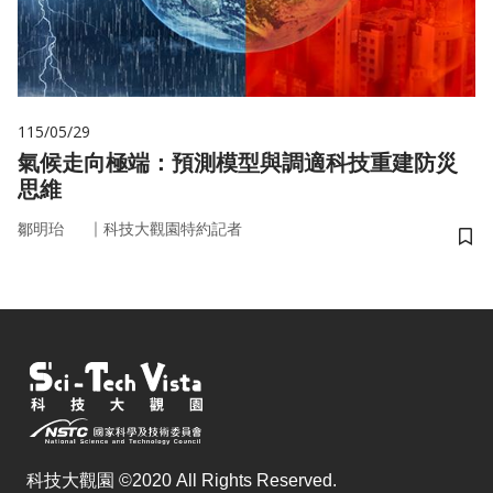
115/05/29
氣候走向極端：預測模型與調適科技重建防災
思維
｜
鄒明珆
科技大觀園特約記者
儲
科技大觀園 ©2020 All Rights Reserved.