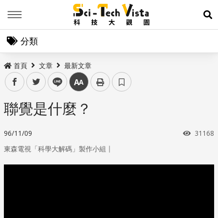
Menu
展
分類
首頁
文章
最新文章
facebook
twitter
line
中
聯覺是什麼？
瀏覽次
96/11/09
31168
｜
東森電視「科學大解碼」製作小組