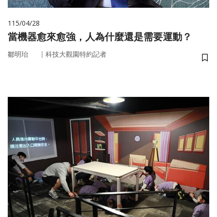
115/04/28
當機器愈來愈強，人為什麼還是需要運動？
｜
鄒明珆
科技大觀園特約記者
儲