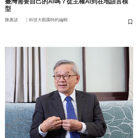
臺灣需要自己的AI嗎？從主權AI到在地語言模
型
｜
陳彥諺
科技大觀園特約編輯
儲