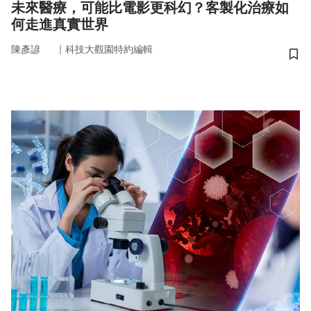
未來醫療，可能比電影更科幻？客製化治療如
何走進真實世界
｜
陳彥諺
科技大觀園特約編輯
儲