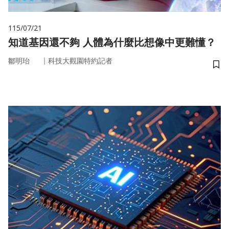
115/07/21
知道基因還不夠 人體為什麼比想像中更難懂？
｜
鄒明珆
科技大觀園特約記者
儲