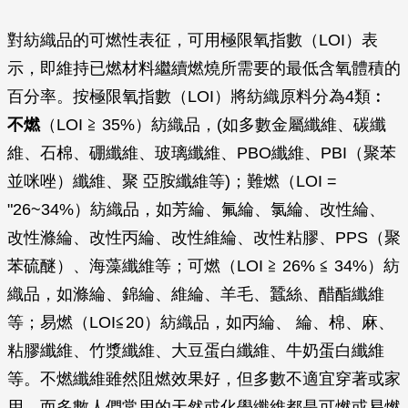
對紡織品的可燃性表征，可用極限氧指數（LOI）表
示，即維持已燃材料繼續燃燒所需要的最低含氧體積的
百分率。按極限氧指數（LOI）將紡織原料分為4類︰
不燃
（LOI ≧ 35%）紡織品，(如多數金屬纖維、碳纖
維、石棉、硼纖維、玻璃纖維、PBO纖維、PBI（聚苯
並咪唑）纖維、聚 亞胺纖維等)；難燃（LOI =
"26~34%）紡織品，如芳綸、氟綸、氯綸、改性綸、
改性滌綸、改性丙綸、改性維綸、改性粘膠、PPS（聚
苯硫醚）、海藻纖維等；可燃（LOI ≧ 26% ≦ 34%）紡
織品，如滌綸、錦綸、維綸、羊毛、蠶絲、醋酯纖維
等；易燃（LOI≦20）紡織品，如丙綸、 綸、棉、麻、
粘膠纖維、竹漿纖維、大豆蛋白纖維、牛奶蛋白纖維
等。不燃纖維雖然阻燃效果好，但多數不適宜穿著或家
用，而多數人們常用的天然或化學纖維都是可燃或易燃