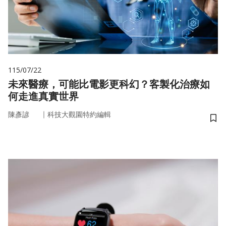
115/07/22
未來醫療，可能比電影更科幻？客製化治療如
何走進真實世界
｜
陳彥諺
科技大觀園特約編輯
儲