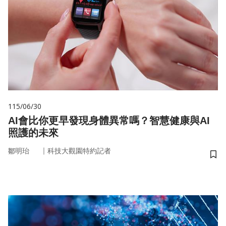
115/06/30
AI會比你更早發現身體異常嗎？智慧健康與AI
照護的未來
｜
鄒明珆
科技大觀園特約記者
儲