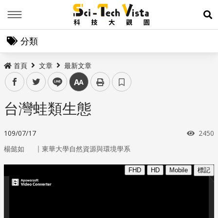
Menu
展
分類
首頁
文章
最新文章
facebook
twitter
line
中
台灣蛙類生態
瀏覽
109/07/17
2450
｜
楊懿如
東華大學自然資源與環境學系