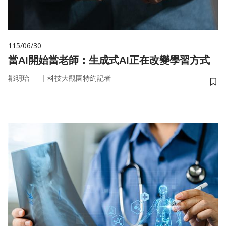
115/06/30
當AI開始當老師：生成式AI正在改變學習方式
｜
鄒明珆
科技大觀園特約記者
儲