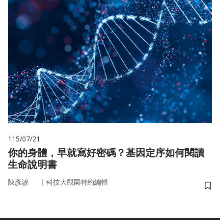
115/07/21
你的身體，早就寫好密碼？基因定序如何閱讀
生命說明書
｜
陳彥諺
科技大觀園特約編輯
儲