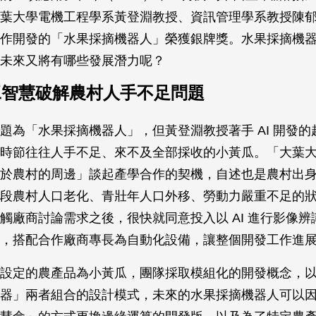
葉大學電機工程學系黃登淵教授、資訊管理學系教授陳
作開發的「水果採摘機器人」榮獲銀牌獎。水果採摘機
未來又將有哪些發展潛力呢？
人工智慧破解農村人手不足問題
題為「水果採摘機器人」，但黃登淵教授著手 AI 開發的
時節往往人手不足、來不及全部採收的小黃瓜。「大葉
於農村的周邊」談起產學合作的契機，自述也是農村出
段農村人口老化、青壯年人口外移、勞動力嚴重不足的
觸廠商討論需求之後，很快就同意投入以 AI 進行影像辨
，搭配合作廠商專長為自動化設備，讓整個開發工作進
設定的農產品為小黃瓜，團隊採取模組化的開發概念，
器」兩者組合的設計模式，未來的水果採摘機器人可以