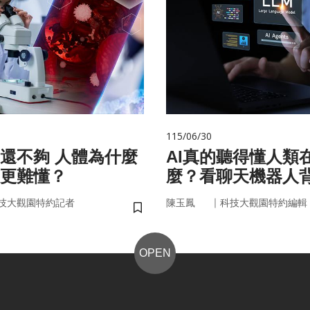
115/06/30
 人體為什麼
AI真的聽得懂人類
更難懂？
麼？看聊天機器人
言科技
｜
技大觀園特約記者
陳玉鳳
科技大觀園特約編輯
儲存書籤
OPEN