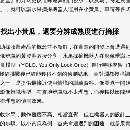
慧盒」的方式更換邊緣運算的開發版，以及為了特定農
」，就可以讓水果摘採機器人運用在小黃瓜、草莓等各
I 找出小黃瓜，還要分辨成熟度進行摘採
助採收農產品的概念並不新鮮，在實際的開發上會遭遇
像辨識的黃登淵教授分享，水果採摘機器人在影像辨識
模型（YOLO, You Only Look Once）進行轉移學習（Tra
ng），幾經挑戰後已經能獲得不錯的偵測結果。黃登淵教授強
之一，是提供最接近使用情境的訓練資料。像團隊一開
影像辨識模型，在實地辨識就不太理想，而後轉以田間
得理想的偵測效果。
收水果，動作難度不高、相當直覺，但在機器人的設計
的步驟。以小黃瓜為例，首先會遭遇到的困難，就是果