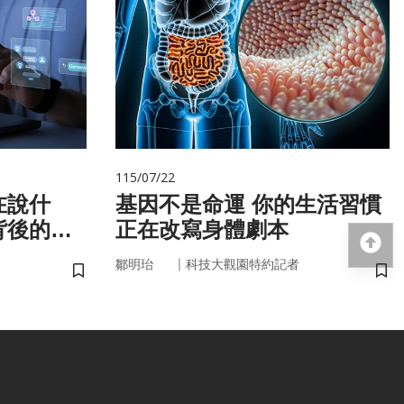
115/07/22
在說什
基因不是命運 你的生活習慣
背後的語
正在改寫身體劇本
回
｜
鄒明珆
科技大觀園特約記者
儲存書籤
儲