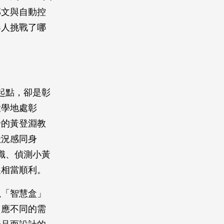
郁文與自動控
器人挑戰了哪
起點，卻是彰
大學地處彰
身的黃登淵教
狀況感同身
識、偵測小黃
展相當順利。
以「智慧盒」
因應不同的需