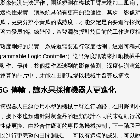
影像偵測無法運作，團隊規劃在機械手臂末端加上風扇
遮掩住果實，讓系統具備有更高的強健性。其次，影像
瓜，更要分辨小黃瓜的成熟度，才能決定是否要進行採
著力發展的訓練階段，黃登淵教授對於目前的工作進度
熟度剛好的果實，系統還需要進行深度估測，透過可程
rogrammable Logic Controller）送出深度訊號來推動
動作。最後，整個操作牽涉到的影像偵測、深度估測演
運算的晶片中，才能在田野現場以機械手臂完成摘採。
 5G 傳輸，讓水果採摘機器人更進化
摘機器人已經使用小型的機械手臂進行驗證，在田野間
，接下來也預備針對農產品的種類設計不同的末端執行
性做更換。由於合作廠商的專長為機械控制，下一階段
以進行更完整的田間測試。「可以有這樣的成果，可以