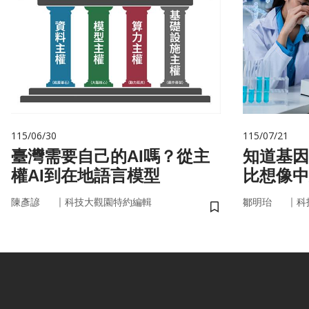
115/06/30
115/07/21
臺灣需要自己的AI嗎？從主
知道基因還不夠
權AI到在地語言模型
比想像中
｜
｜
陳彥諺
科技大觀園特約編輯
鄒明珆
科
儲存書籤