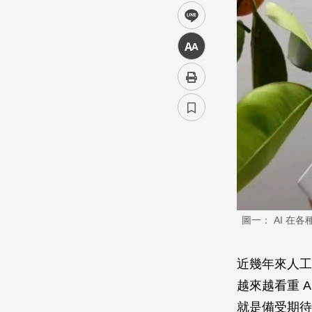
line
中
圖一： AI 
近幾年來人工
越來越看重 
就是備受期待的