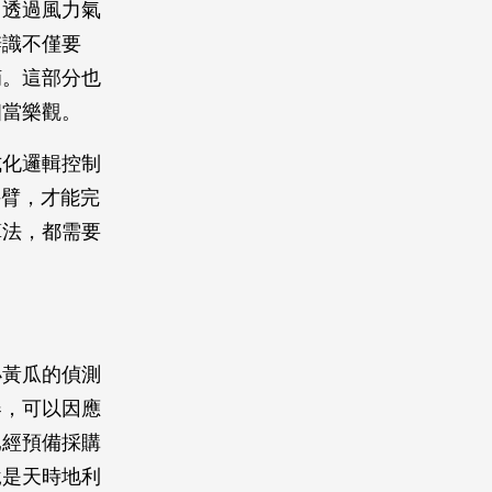
，透過風力氣
辨識不僅要
摘。這部分也
相當樂觀。
式化邏輯控制
機械手臂，才能完
算法，都需要
小黃瓜的偵測
器，可以因應
已經預備採購
說是天時地利