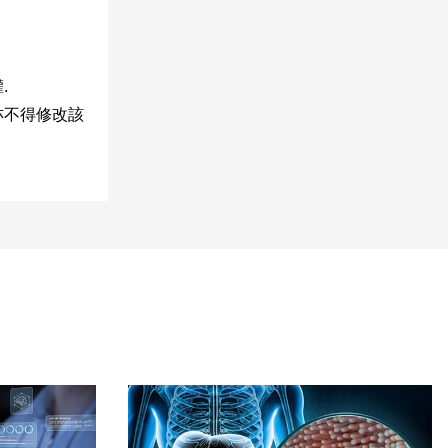
.
亦不得修改該