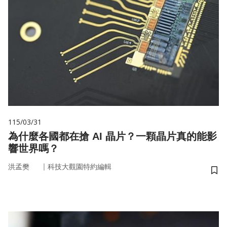
115/03/31
為什麼各國都在搶 AI 晶片？一顆晶片真的能影
響世界嗎？
｜
洪孟樊
科技大觀園特約編輯
儲