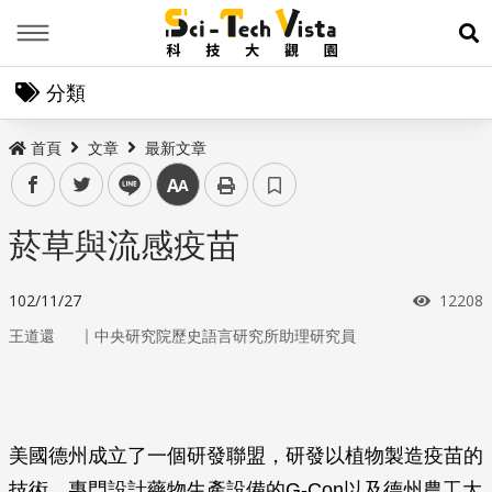
Menu
展
分類
首頁
文章
最新文章
facebook
twitter
line
中
菸草與流感疫苗
瀏覽次
102/11/27
12208
｜
王道還
中央研究院歷史語言研究所助理研究員
美國德州成立了一個研發聯盟，研發以植物製造疫苗的
技術。專門設計藥物生產設備的G-Con以及德州農工大