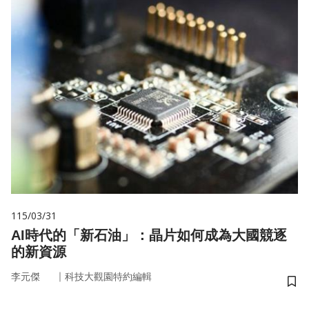
115/03/31
AI時代的「新石油」：晶片如何成為大國競逐
的新資源
｜
李元傑
科技大觀園特約編輯
儲