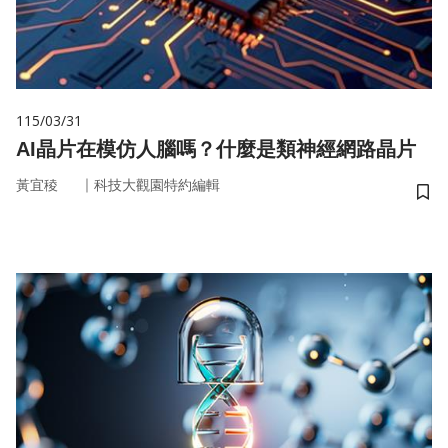
115/03/31
AI晶片在模仿人腦嗎？什麼是類神經網路晶片
｜
黃宜稜
科技大觀園特約編輯
儲