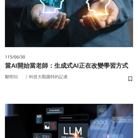
115/06/30
當AI開始當老師：生成式AI正在改變學習方式
｜
鄒明珆
科技大觀園特約記者
儲