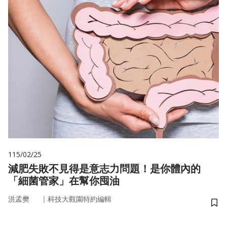
115/02/25
減肥失敗不見得是意志力問題！是你體內的
「細菌管家」在幫你囤油
｜
洪孟樊
科技大觀園特約編輯
儲