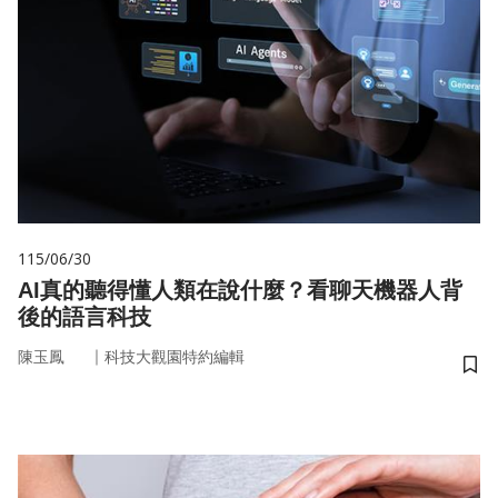
115/06/30
AI真的聽得懂人類在說什麼？看聊天機器人背
後的語言科技
｜
陳玉鳳
科技大觀園特約編輯
儲