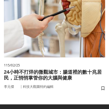
115/02/25
24小時不打烊的微觀城市：腸道裡的數十兆居
民，正悄悄掌管你的大腦與健康
｜
李元傑
科技大觀園特約編輯
儲