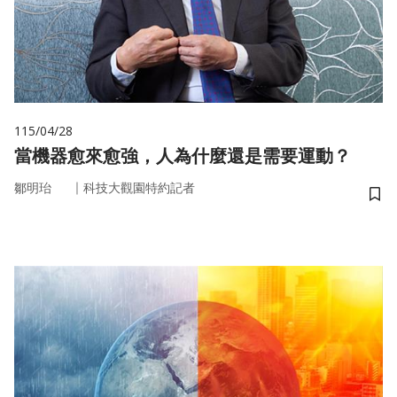
115/04/28
當機器愈來愈強，人為什麼還是需要運動？
｜
鄒明珆
科技大觀園特約記者
儲