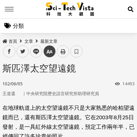
Menu
展
分類
首頁
文章
最新文章
facebook
twitter
line
中
斯匹澤太空望遠鏡
瀏覽次
102/06/05
14493
｜
王道還
中央研究院歷史語言研究所助理研究員
在地球軌道上的太空望遠鏡不只是大家熟悉的哈柏望遠
鏡而已，還有斯匹澤太空望遠鏡。它在2003年8月25日
發射，是一具紅外線太空望遠鏡，預定工作兩年半，已
經傳回了許多珍貴的照片。