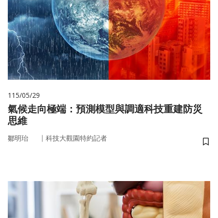
115/05/29
氣候走向極端：預測模型與調適科技重建防災
思維
｜
鄒明珆
科技大觀園特約記者
儲