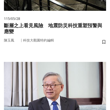
115/05/28
斷層之上看見風險 地震防災科技重塑預警與
應變
｜
陳玉鳳
科技大觀園特約編輯
儲