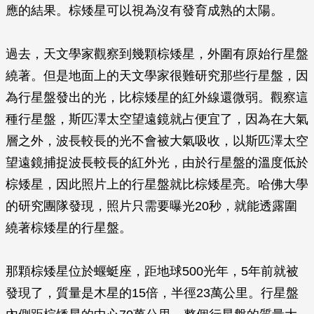
應的結果。棕矮星可以視為沒有發育成熟的太陽。
過去，天文學家觀察到幾顆棕矮星，外圍有原始行星盤
繞著。但是地面上的天文學家很難研究那些行星盤，因
為行星盤發出的光，比棕矮星的紅外線還微弱。觀察這
種行星盤，斯匹澤太空望遠鏡就占便宜了，因為在大氣
層之外，波長較長的光不會被大氣吸收，以斯匹澤太空
望遠鏡捕捉波長較長的紅外光，由於行星盤的溫度低於
棕矮星，因此照片上的行星盤就比棕矮星亮。哈佛大學
的研究團隊發現，照片只需要曝光20秒，就能透露圍
繞著棕矮星的行星盤。
那顆棕矮星位於蝘蜓座，距地球500光年，5年前就被
發現了，質量是木星的15倍，半徑23萬公里。行星盤