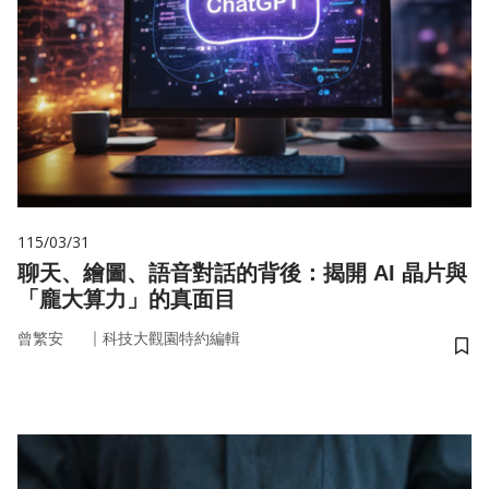
115/03/31
聊天、繪圖、語音對話的背後：揭開 AI 晶片與
「龐大算力」的真面目
｜
曾繁安
科技大觀園特約編輯
儲