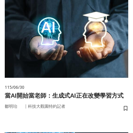
115/06/30
當AI開始當老師：生成式AI正在改變學習方式
｜
鄒明珆
科技大觀園特約記者
儲