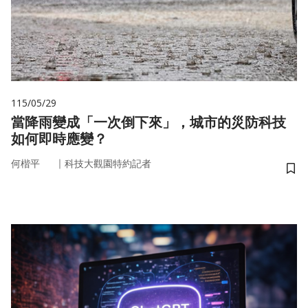
115/05/29
當降雨變成「一次倒下來」，城市的災防科技
如何即時應變？
｜
何楷平
科技大觀園特約記者
儲