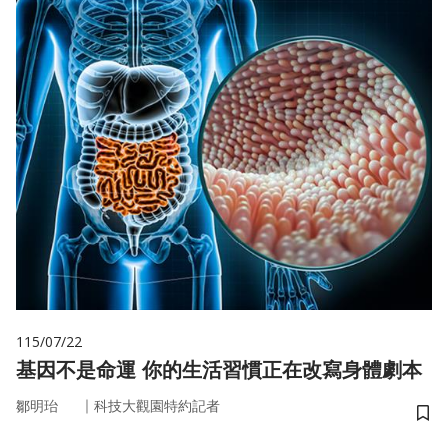
115/07/22
基因不是命運 你的生活習慣正在改寫身體劇本
｜
鄒明珆
科技大觀園特約記者
儲