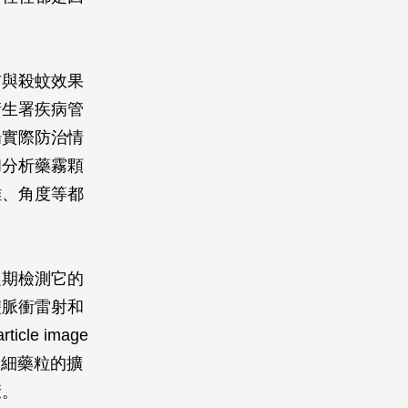
布與殺蚊效果
衛生署疾病管
場實際防治情
和分析藥霧顆
離、角度等都
定期檢測它的
雙脈衝雷射和
le image
解微細藥粒的擴
康。