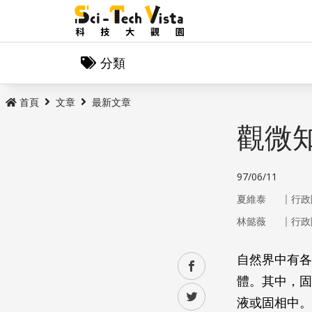
分類
首頁
文章
最新文章
觀微
97/06/11
｜
夏維泰
行政
｜
林懿薇
行政
自然界中有各
facebook
體。其中，固
twitter
液或固相中。