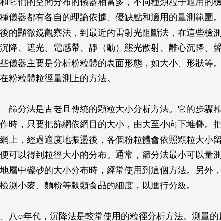
和它們的空間分布的儀器相當多，不同種類粒子適用的
種儀器都有各自的理論依據、優缺點和適用的量測範圍
後的顯微鏡觀察法，到最近的雷射光阻斷法，在這些檢
沉降、遮光、電感帶、靜（動）態光散射、離心沉降、
些儀器主要是分析粉粒體的表面形態，如大小、形狀等
在粉粒體粒徑量測上的方法。
篩分法是古老且傳統的顆粒大小分析方法。它的步驟相
作時，只要把篩網依網目的大小，由大至小向下堆疊。
網上，經過適度地振盪後，各個粉粒體會依照顆粒大小
便可以得到粒徑大小的分布。通常，篩分法最小可以量測到
地層中礫砂的大小分布時，經常使用到這個方法。另外
檢測小麥、麵粉等穀類食品的細度，以進行分級。
、八○年代，沉降法是較常使用的粒徑分析方法。測量的