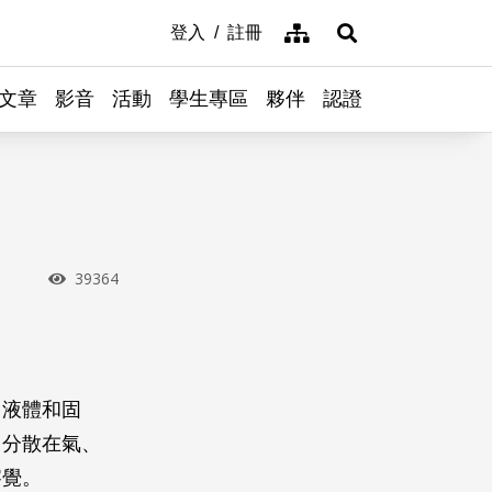
網站導覽
登入
註冊
展開搜尋
文章
影音
活動
學生專區
夥伴
認證
瀏覽次數
39364
、液體和固
常分散在氣、
察覺。