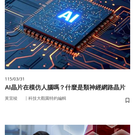
115/03/31
AI晶片在模仿人腦嗎？什麼是類神經網路晶片
｜
黃宜稜
科技大觀園特約編輯
儲