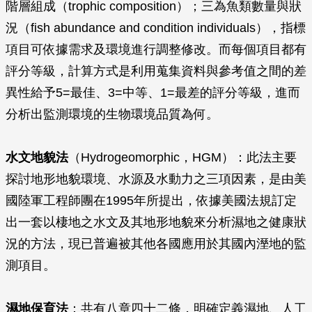
階層組成（trophic composition）；三為魚類數量與狀
況（fish abundance and condition individuals），指標
項目可依據需求及環境進行調整修改。而每個項目都有
評分等級，計算方式是利用蒐集資料與參考值之間的差
異性給予5=最佳、3=中等、1=最差的評分等級，進而
分析出監測環境的生物環境品質為何。
水文地貌法
（Hydrogeomorphic，HGM）：此法主要
探討地形地貌環境、水源及水動力之三項因素，是由美
國陸軍工程師團在1995年所提出，依據美國法規訂定
出一套以棲地之水文及其地形地貌來分析濕地之健康狀
況的方法，現已普遍被其他各國應用於其國內溼地的監
測項目。
濕地保育法
：共有八章四十二條，明確定義濕地、人工