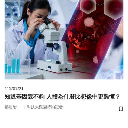
115/07/21
知道基因還不夠 人體為什麼比想像中更難懂？
｜
鄒明珆
科技大觀園特約記者
儲