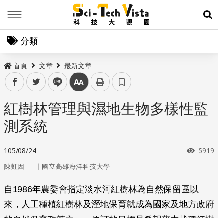
Menu
展
分類
首頁
文章
最新文章
facebook
twitter
line
中
紅樹林管理與濕地生物多樣性監
測系統
瀏覽
105/08/24
5919
｜
陳虹因
國立高雄海洋科技大學
自1986年農委會指定淡水河紅樹林為自然保留區以
來，人工種植紅樹林及溼地保育就成為國家及地方政府