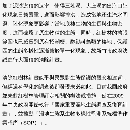
加了泥沙淤積的速率，使得三姓溪、大庄溪的出海口陸
化現象日趨嚴重，進而影響排洪，造成當地產生淹水問
題。陸化現象更影響了當地底棲生物的生長與生物密
度，進而破壞了原生物種的生態。同時，紅樹林的擴張
範圍也已威脅到原有招潮蟹、鷸鴴科鳥類的棲地，保護
區的生態多樣性逐漸趨於單一化現象，故新竹市政府決
議進行大面積的清除計畫。
清除紅樹林計畫似乎與民眾對生態保護的觀念相違背，
但經過科學化的調查後卻發現未必如此。目前我國政府
並未對紅樹林管理訂定相關的辦法或措施，然在2009
年中央政府開始執行「國家重要濕地生態調查及復育計
畫」，並推動「濕地生態系生物多樣性監測系統標準作
業程序（SOP）」。