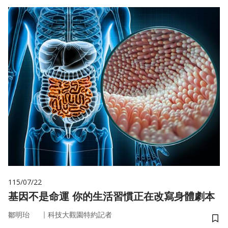
115/07/22
基因不是命運 你的生活習慣正在改寫身體劇本
｜
鄒明珆
科技大觀園特約記者
儲