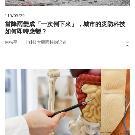
115/05/29
當降雨變成「一次倒下來」，城市的災防科技
如何即時應變？
｜
何楷平
科技大觀園特約記者
儲