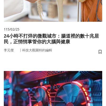
115/02/25
24小時不打烊的微觀城市：腸道裡的數十兆居
民，正悄悄掌管你的大腦與健康
｜
李元傑
科技大觀園特約編輯
儲