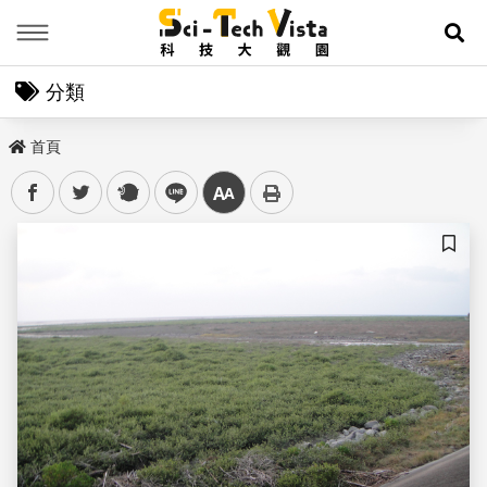
Menu
展
分類
首頁
facebook
twitter
plurk
line
中
儲存