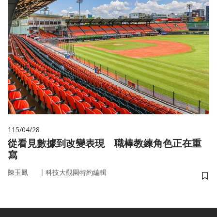
115/04/28
從看見數據到改變表現 職棒教練角色正在重
寫
｜
陳玉鳳
科技大觀園特約編輯
儲