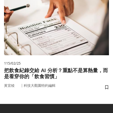
115/02/25
把飲食紀錄交給 AI 分析？重點不是算熱量，而
是看穿你的「飲食習慣」
｜
黃宜稜
科技大觀園特約編輯
儲