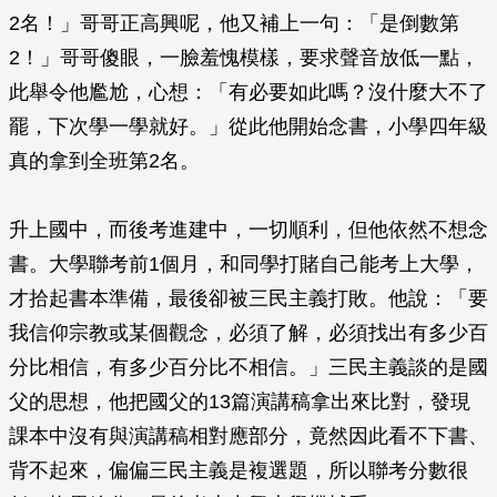
2名！」哥哥正高興呢，他又補上一句：「是倒數第
2！」哥哥傻眼，一臉羞愧模樣，要求聲音放低一點，
此舉令他尷尬，心想：「有必要如此嗎？沒什麼大不了
罷，下次學一學就好。」從此他開始念書，小學四年級
真的拿到全班第2名。
升上國中，而後考進建中，一切順利，但他依然不想念
書。大學聯考前1個月，和同學打賭自己能考上大學，
才拾起書本準備，最後卻被三民主義打敗。他說：「要
我信仰宗教或某個觀念，必須了解，必須找出有多少百
分比相信，有多少百分比不相信。」三民主義談的是國
父的思想，他把國父的13篇演講稿拿出來比對，發現
課本中沒有與演講稿相對應部分，竟然因此看不下書、
背不起來，偏偏三民主義是複選題，所以聯考分數很