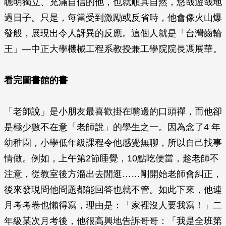
聰明獨立、充滿自信的他，也就順其自然，悠哉遊哉地
過日子。只是，每當受到激勵或反省時，他會像火山爆
發般，展現出令人訝異的反應。這個人就是「台灣齒輪
王」—中正大學機械工程系教授兼工學院院長馮展華。
看完圖書館的書
「老師說」是小朋友最喜歡掛在嘴邊的口頭禪，而他卻
是極少數不在意「老師說」的學生之一。因為念了4 年
幼稚園，小學低年級課程令他感覺無聊，所以自己找事
情做。例如，上午第2節睡覺，10點吃便當，趁老師不
注意，從教室後方溜出去閒逛……剛開始老師會糾正，
後來發現問他問題都能回答也就不管。如此下來，他連
月考考卷也懶得寫，理由是：「家裡沒人要我寫！」二
年級某次月考後，他很高興地告訴哥哥：「我是全班第