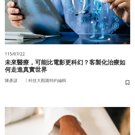
115/07/22
未來醫療，可能比電影更科幻？客製化治療如
何走進真實世界
｜
陳彥諺
科技大觀園特約編輯
儲