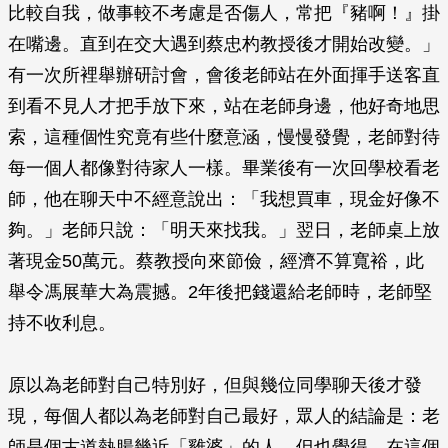
比較自我，做事較不考慮是否傷人，常把『豬啊！』掛
在嘴邊。直到在交大遇到蔡忠杓教授後才開始改變。」
有一次所裡舉辦研討會，會後老師站在外面揮手送客直
到看不見人才把手放下來，站在老師身邊，他好奇地思
索，這種個性究竟有些什麼意涵，慢慢發覺，老師對待
每一個人都像對待家人一樣。畢業後有一次回學校看老
師，他在聊天中不經意說出：「我想買車，現金好像不
夠。」老師只說：「明天來找我。」翌日，老師桌上放
著現金50萬元。蔡教授向來節儉，經濟不算寬裕，此
舉令馮展華大為震撼。2年後把錢還給老師時，老師堅
持不收利息。
原以為老師對自己特別好，但與幾位同學聊天後才發
現，每個人都以為老師對自己最好，眾人的結論是：老
師是個古道熱腸幾近「雞婆」的人，但也覺得，在這個