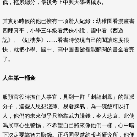
低，拖累總分，最後考上中興大學機械系。
其實那時候的他已擁有一項驚人紀錄：幼稚園看漫畫書
四郎真平，小學三年級看武俠小說，國中看《西遊
記》、《紅樓夢》……看書時發現自己的閱讀速度很
快，就把小學、國中、高中圖書館裡能翻閱的書全看完
了。
人生第一桶金
服預官役時擔任人事官，見到一群「刺龍刺鳳」的幫派
分子，這些人思想淺薄、易發脾氣，為一碗飯可以打
人，他們的未來似乎只能靠武力賺錢，令人悲哀。此使
馮展華心生警惕，不希望自己將來像他們一樣，心中暗
下決定要靠智力賺錢。正巧同學邀約報考研究所，他便