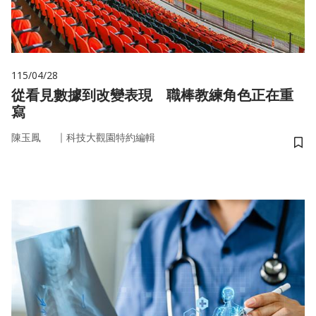
115/04/28
從看見數據到改變表現 職棒教練角色正在重
寫
｜
陳玉鳳
科技大觀園特約編輯
儲