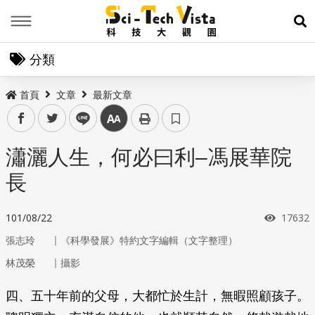
Menu
展
分類
首頁
文章
最新文章
facebook
twitter
line
中
瀟灑人生，何必曰利–馮展華院
長
瀏覽次
101/08/22
17632
｜
張志玲
《科學發展》特約文字編輯（文字整理）
｜
林茂榮
攝影
四、五十年前的父母，大都忙於生計，無暇照顧孩子。