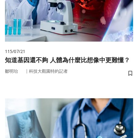
115/07/21
知道基因還不夠 人體為什麼比想像中更難懂？
｜
鄒明珆
科技大觀園特約記者
儲