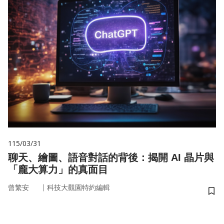
115/03/31
聊天、繪圖、語音對話的背後：揭開 AI 晶片與
「龐大算力」的真面目
｜
曾繁安
科技大觀園特約編輯
儲