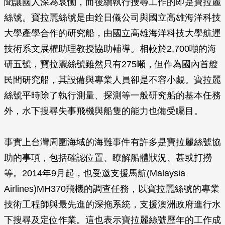
聞讓國人深為哀慟，而後續執行搜尋工作的即是寶拉麗
絲號。寶拉麗絲號是由銓日儀公司與國立高雄海洋科技
大學產學合作的研究船，由國立高雄海洋科技大學航運
技術系文展權助理教授協助輔導。相較於2,700噸的海
研五號，寶拉麗絲號雖然只有275噸，但作為國內首艘
民間研究船，其設備與專業人員卻是不容小覷。寶拉麗
絲號平時除了執行測量、探測等一般研究船的基本任務
外，水下搜尋失事飛機與船隻的能力也備受矚目。
事實上台灣周圍海域的海難事件有許多是寶拉麗絲號協
助的事項，包括確認位置、瞭解船體狀況、甚或打撈
等。2014年9月起，也受邀支援馬航(Malaysia
Airlines)MH370飛機的調查任務，以寶拉麗絲號的專業
技術工程師與最先進的深拖系統，支援澳洲政府進行水
下搜尋及定位作業。這也表示寶拉麗絲號歷年的工作成