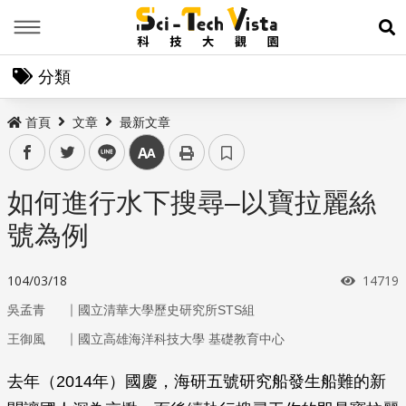
Menu
展
分類
首頁
文章
最新文章
facebook
twitter
line
中
如何進行水下搜尋–以寶拉麗絲
號為例
瀏覽次
104/03/18
14719
｜
吳孟青
國立清華大學歷史研究所STS組
｜
王御風
國立高雄海洋科技大學 基礎教育中心
去年（2014年）國慶，海研五號研究船發生船難的新