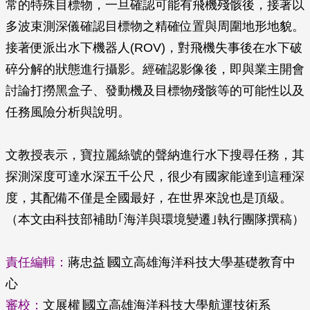
常的特殊目標物，一旦確認可能有飛機殘骸後，接著以
多波束測深儀確認目標物之精確位置與周圍地形地貌。
接著便派出水下機器人(ROV)，對飛機失事後在水下破
碎分解的狀態進行攝影。經確認影像後，即與業主開會
討論打撈黑盒子、發動機及目標物殘骸等的可能性以及
任務風險分析與說明。
文教授表示，寶拉麗絲號的聲納進行水下搜尋任務，其
探測深度可達水深五千公尺，很少有國家能達到這種深
度，其配備不僅是全國最好，在世界來說也是頂級。
（本文由科技部補助｢海洋與環境變遷｣執行團隊撰稿）
責任編輯：
蔣忠益∣國立高雄海洋科技大學基礎教育中
心
審校：
文展權∣國立高雄海洋科技大學航運技術系