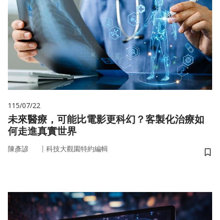
115/07/22
未來醫療，可能比電影更科幻？客製化治療如
何走進真實世界
｜
陳彥諺
科技大觀園特約編輯
儲