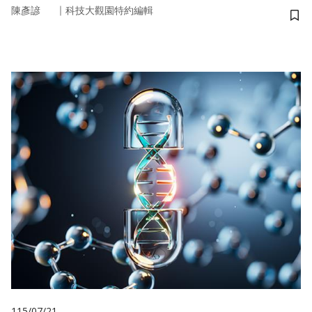
｜
陳彥諺
科技大觀園特約編輯
儲
115/07/21