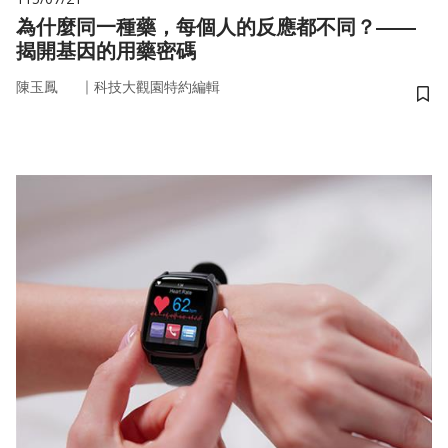
為什麼同一種藥，每個人的反應都不同？——
揭開基因的用藥密碼
｜
陳玉鳳
科技大觀園特約編輯
儲