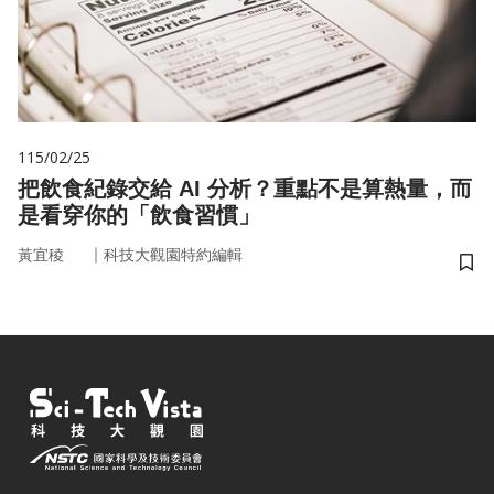
115/02/25
把飲食紀錄交給 AI 分析？重點不是算熱量，而
是看穿你的「飲食習慣」
｜
黃宜稜
科技大觀園特約編輯
儲