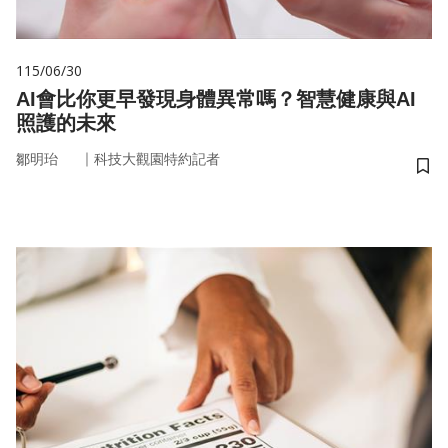
115/06/30
AI會比你更早發現身體異常嗎？智慧健康與AI
照護的未來
｜
鄒明珆
科技大觀園特約記者
儲