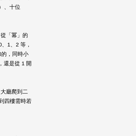
）、十位
。從「冪」的
、1、2 等，
加的，同時小
還是從 1 開
從大廳爬到二
爬到四樓需時若