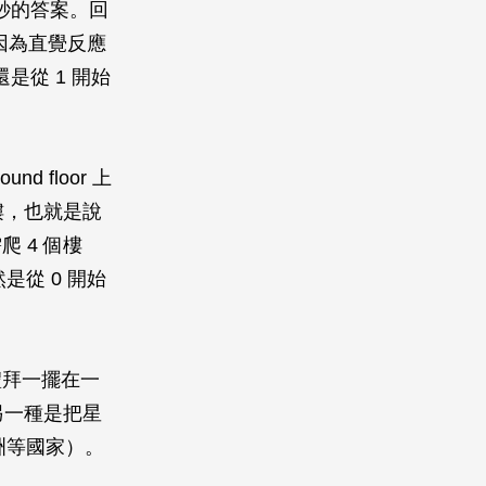
0秒的答案。回
是因為直覺反應
是從 1 開始
d floor 上
樓，也就是說
 4 個樓
是從 0 開始
禮拜一擺在一
另一種是把星
洲等國家）。