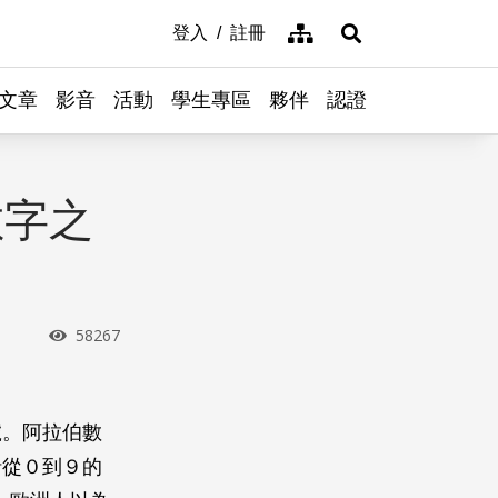
網站導覽
登入
註冊
展開搜尋
文章
影音
活動
學生專區
夥伴
認證
數字之
瀏覽次數
58267
號。阿拉伯數
括從０到９的