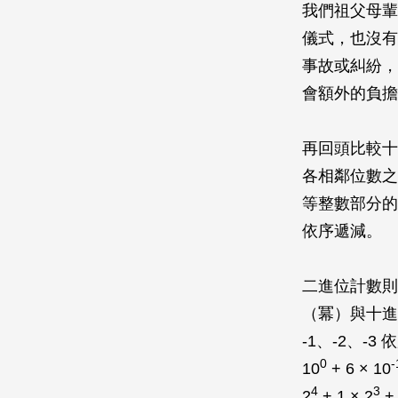
我們祖父母輩
儀式，也沒有
事故或糾紛，
會額外的負擔
再回頭比較十
各相鄰位數之
等整數部分的冪
依序遞減。
二進位計數則
（冪）與十進
-1、-2、-3
0
-
10
+ 6 × 10
4
3
2
+ 1 × 2
+ 