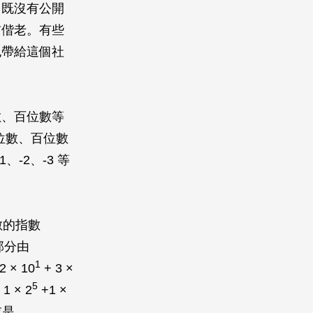
，既沒有公開
首偕老。有些
也帶給這個社
數、百位數等
十位數、百位數
-2、-3 等
數的指數
部分由
1
2 × 10
+ 3 ×
5
 1 × 2
+1 ×
或是