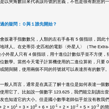
是以夾角數目來代表該符號的意義，不也是很有創意的
過的疑問：０與１誰先開始？
會扳著手指數數兒，人類的左右手各有 5 個指頭，因此
人。在史蒂芬‧史匹柏的電影〈外星人〉（The Extra-Terre
位小外星人只有 4 個指頭，用十進位計數似乎並不方便，
位數學。當然今天電子計算機使用的二進位算術，只要 0 
或開與關，使用兩個不同的符號就可以表達所有的數字
一般人而言，通常是在真正了解十進位是如何表達一個
使用它了。比如說一個數字 123.625，我們能立刻讀出
友也知道它的大小。但是國小數學老師似乎並沒有教我們，12
1
0
-1
-2
-3
+ 2 × 10
+ 3 × 10
+ 6 × 10
+ 2 × 10
+ 5 × 10
的簡