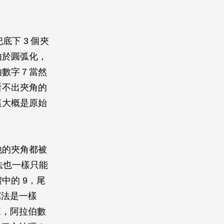
底下 3 個夾
由於圓弧化，
伯數字７當然
看不出夾角的
這大概是原始
他的夾角都被
法也一樣只能
中的 9，尾
寫法是一樣
來，阿拉伯數