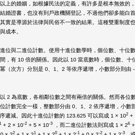
以上的婚姻，如根據民法的定義，有許多是根本無效的
結婚證書，也沒有到戶政機關登記，不過他們卻多能白
其實是導源於法律與民俗不一致的結果。這種雙重制度
與成本。
進位與二進位計數。使用十進位數學時，個位數、十位
間，有 10 倍的關係。因此以 10 當底數時，個位數、
（次方）分別是 0、1、2 等依序遞增，小數部分則由 -1、
以 2 為底數，各相鄰位數之間有兩倍的關係。然而各位
位計數完全一樣，整數部分由 0、1、2 依序遞增，小數
2
 依序遞減。因此十進位計數的 123.625 可以寫成 1 × 10
+ 
1
-2
-3
6
+ 2 × 10
+ 5 × 10
，而二進位計數法則寫成 1 × 2
+
2
1
0
-1
-2
-3
0 × 2
+ 1 × 2
+ 1 × 2
+ 1 × 2
+ 0 × 2
+ 1 × 2
，