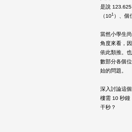
是說 123.625
1
（10
）、個
當然小學生尚
角度來看，因
依此類推。也
數部分各個位數
始的問題。
深入討論這個
樓需 10 
干秒？