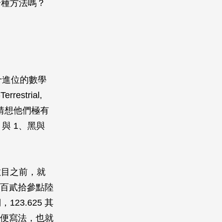
一種方法嗎？
十進位的數學
strial,
猜想他們極有
與 1、黑與
。
數目之前，就
壹百貳拾參點陸
3.625 其
便寫法，也就