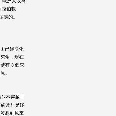
。歐洲人以為
阿拉伯數
來定義的。
1 已經簡化
個夾角，現在
有 3 個夾
可見。
線並不穿越垂
平線常只是碰
，沒想到原來