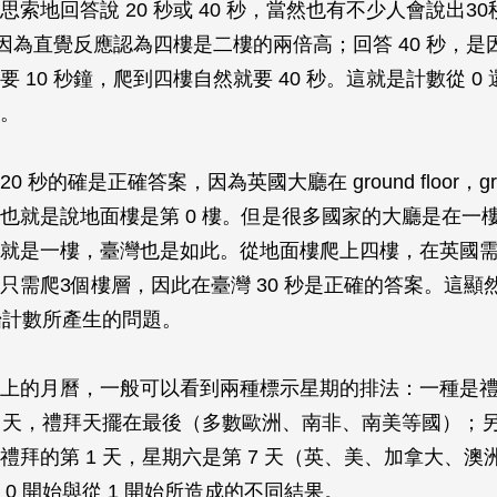
思索地回答說 20 秒或 40 秒，當然也有不少人會說出3
，是因為直覺反應認為四樓是二樓的兩倍高；回答 40 秒，
 10 秒鐘，爬到四樓自然就要 40 秒。這就是計數從 0 還
。
 秒的確是正確答案，因為英國大廳在 ground floor，groun
也就是說地面樓是第 0 樓。但是很多國家的大廳是在一
就是一樓，臺灣也是如此。從地面樓爬上四樓，在英國需爬
只需爬3個樓層，因此在臺灣 30 秒是正確的答案。這顯然
開始計數所產生的問題。
上的月曆，一般可以看到兩種標示星期的排法：一種是
1 天，禮拜天擺在最後（多數歐洲、南非、南美等國）；
禮拜的第 1 天，星期六是第 7 天（英、美、加拿大、澳
 0 開始與從 1 開始所造成的不同結果。