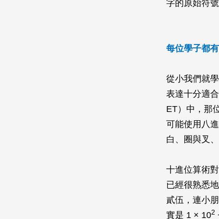
字的原始符號
每位學子都有
從小我們就學
表達十分適合地球
ET）中，那
可能使用八進
白、圈與叉、
十進位算術對
已經很熟悉地
貳伍，連小朋
2
實是 1 × 10