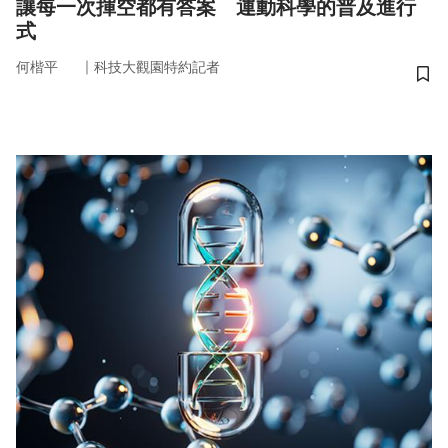
讓每一次揮空都有答案 運動科學的普及進行
式
｜
何楷平
科技大觀園特約記者
儲