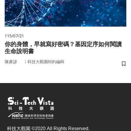
115/07/21
你的身體，早就寫好密碼？基因定序如何閱讀
生命說明書
｜
陳彥諺
科技大觀園特約編輯
儲
科技大觀園 ©2020 All Rights Reserved.