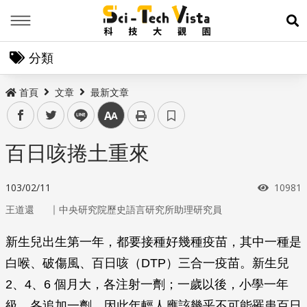
Menu
展
分類
首頁
文章
最新文章
facebook
twitter
line
中
百日咳捲土重來
瀏覽次
103/02/11
10981
｜
王道還
中央研究院歷史語言研究所助理研究員
新生兒出生第一年，都要接種好幾種疫苗，其中一種是
白喉、破傷風、百日咳（DTP）三合一疫苗。新生兒
2、4、6 個月大，各注射一劑；一歲以後，小學一年
級，各追加一劑。因此年輕人應該幾乎不可能罹患百日