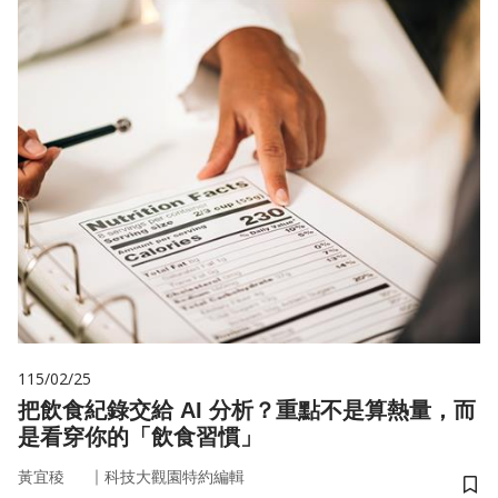
115/02/25
把飲食紀錄交給 AI 分析？重點不是算熱量，而
是看穿你的「飲食習慣」
｜
黃宜稜
科技大觀園特約編輯
儲