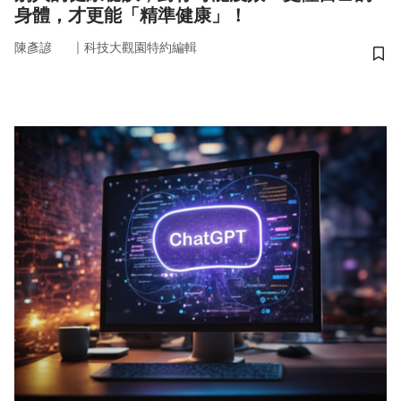
身體，才更能「精準健康」！
｜
陳彥諺
科技大觀園特約編輯
儲