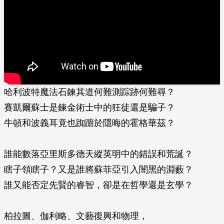
哈利波特魔法石鍊其道何難測踪跡何難尋？
賽凱爾蘇士是鍊金術士中的狂徒還是騙子？
牛頓和波義耳竟也踟躕於隱晦的霍格華茲？
誰能數落亞里斯多德天縱英明中的錯誤和荒誕？
瞎子領瞎子？又是誰將蘇菲亞引入闇黑的淵藪？
誰又能否定先賢的睿智，卻是在哲學還是玄學？
柏拉圖、伽利略、文藝復興和物理，