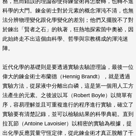
務，然而錯誤的理論卻使得鍊金術再怎麼轉，也轉不進
科學的大門。鍊金術士對於元素的概念渾沌不清，也無
法分辨物理變化跟化學變化的差別；他們又擺脫不了對
於鍊出「賢者之石」的執著，狂熱地探索箇中奧祕，因
此始終走不出這個由科學、哲學與宗教構成的渾沌迷
陣。
近代化學的基礎則是要透過實驗去驗證理論，最後一位
偉大的鍊金術士布蘭德（Hennig Brandt），就是透過
實驗方法，從尿液中分離出白磷，這是第一個用人工方
法產生的元素。之後波以耳（Robert Boyle）以簡單有
序，容易理解並且可重複進行的程序進行實驗，確立了
實驗要有清楚記錄，並可以檢驗結果的科學典範。直到
拉瓦節（Antoine Lavoisier）以精密的實驗為根據，提
出化學反應質量守恆定律，從此鍊金術才真正脫離了千