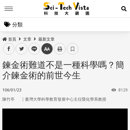
Menu
展
分類
首頁
文章
最新文章
facebook
twitter
line
中
鍊金術難道不是一種科學嗎？簡
介鍊金術的前世今生
瀏覽
106/01/23
8129
｜
陳竹亭
臺灣大學科學教育發展中心主任暨化學系教授