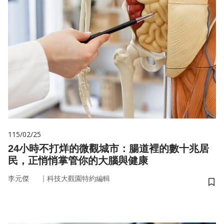
115/02/25
24小時不打烊的微觀城市：腸道裡的數十兆居
民，正悄悄掌管你的大腦與健康
｜
李元傑
科技大觀園特約編輯
儲