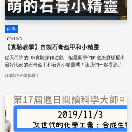
化學
109/12/31
【實驗教學】自製石膏盔甲和小精靈
從天而降的LIS實驗操作遊戲！但是同學們知道怎麼樣配出
最好比例的石膏盔甲和石膏小精靈嗎！讓我們一起看影片找
到黃金比例吧！
｜
LIS情境科學教材
儲存