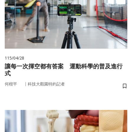
115/04/28
讓每一次揮空都有答案 運動科學的普及進行
式
｜
何楷平
科技大觀園特約記者
儲