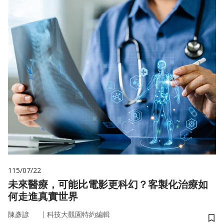
115/07/22
未來醫療，可能比電影更科幻？客製化治療如
何走進真實世界
｜
陳彥諺
科技大觀園特約編輯
儲