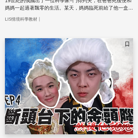
19世紀的俄國出了一位科學家–門得列夫，在爸爸死後便和
媽媽一起過著飄零的生活。某天，媽媽臨死前給了他一盒寶
物，而裡面竟然藏著元素間的秘密。究竟是什麼祕密，可以
｜
LIS情境科學教材
幫助門得列夫發明了影響化學界深遠的週！期！表！
儲存