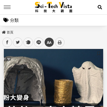
Menu
展
分類
首頁
facebook
twitter
plurk
line
中
儲存