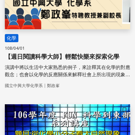
化學
108/04/01
【週日閱讀科學大師】輕鬆快樂來探索化學
演講中將以生活中大家熟悉的例子，來詮釋其在化學的對應
觀念；也會以化學的反應關係來解釋社會上所出現的現象及
其作用關係，或許亦可稱為化學社會學。
｜
國立中興大學化學系
鄭政峯
儲存