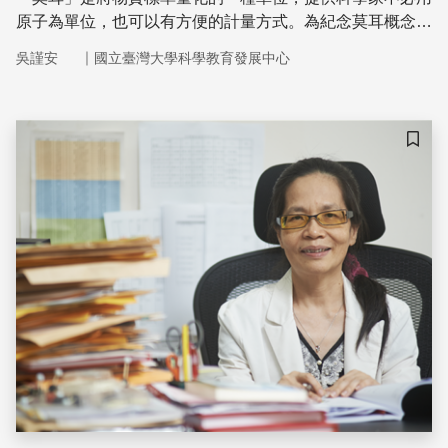
原子為單位，也可以有方便的計量方式。為紀念莫耳概念的
提出並勾起學生時代對化學的興趣，1991年美國高中化學
｜
吳謹安
國立臺灣大學科學教育發展中心
教師社群發起將每年10月23日定為非官方的節日——「莫
耳日」，並於每年活動的主題結合時下流行的話題，以幫助
學生了解這個抽象但基礎的計量概念及其對現代化學的重要
性。
儲存