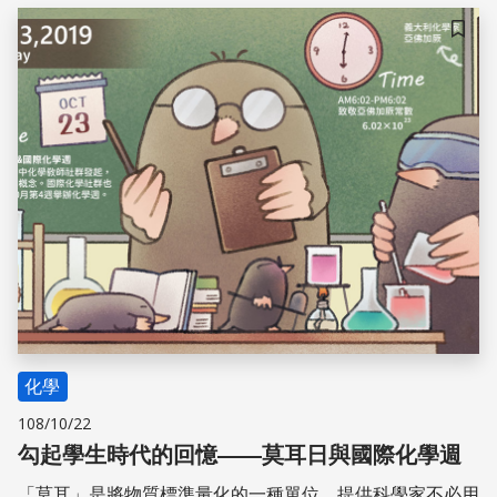
儲存
化學
108/10/22
勾起學生時代的回憶——莫耳日與國際化學週
「莫耳」是將物質標準量化的一種單位，提供科學家不必用