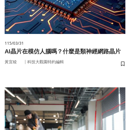
115/03/31
AI晶片在模仿人腦嗎？什麼是類神經網路晶片
｜
黃宜稜
科技大觀園特約編輯
儲