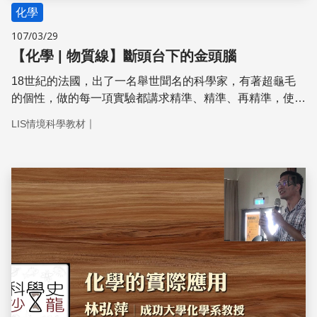
化學
107/03/29
【化學 | 物質線】斷頭台下的金頭腦
18世紀的法國，出了一名舉世聞名的科學家，有著超龜毛
的個性，做的每一項實驗都講求­精準、精準、再精準，使他
在化學史上寫下嶄新的一頁！然而，在化學界呼風喚雨的
｜
LIS情境科學教材
他，卻面臨了人生最大的劫難⋯⋯
儲存