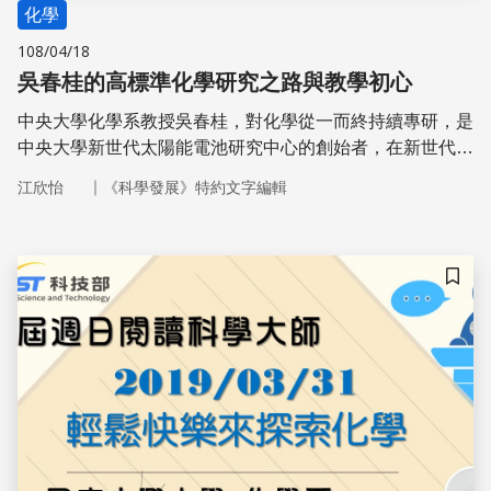
化學
108/04/18
吳春桂的高標準化學研究之路與教學初心
中央大學化學系教授吳春桂，對化學從一而終持續專研，是
中央大學新世代太陽能電池研究中心的創始者，在新世代太
陽能電池研究上展現了豐沛能量。她的成就來自高標準的自
｜
江欣怡
《科學發展》特約文字編輯
我要求，也立志將研究商品化貢獻社會。本來要成為小學教
師的她也秉持教學初心，教學生認清真相並正面表達；也傳
達自己對人生抱持正面態度就能造就正面人生的理念。
儲存