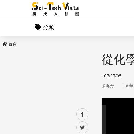
分類
首頁
從化
107/07/05
｜
張海舟
東華
facebook
twitter