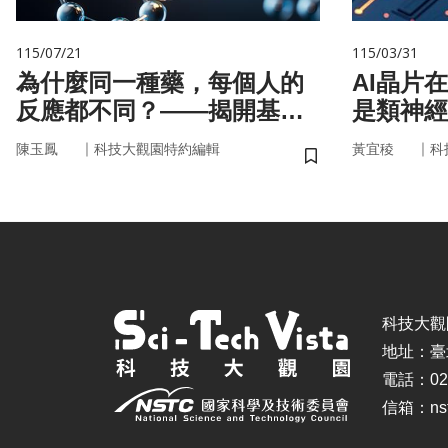
115/07/21
115/03/31
為什麼同一種藥，每個人的
AI晶片
反應都不同？——揭開基因
是類神經
的用藥密碼
｜
｜
陳玉鳳
科技大觀園特約編輯
黃宜稜
科
儲存書籤
科技大觀園 ©
地址：臺
電話：02-
信箱：nstc