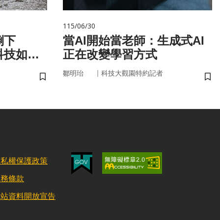
115/06/30
倒下
當AI開始當老師：生成式AI
科技如何
正在改變學習方式
｜
鄒明珆
科技大觀園特約記者
儲存書籤
儲
隱私權保護政策
服務條款
網站資料開放宣告