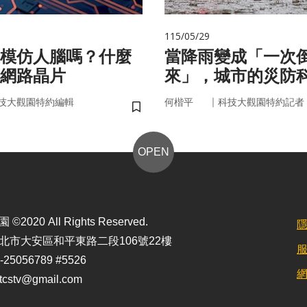
115/05/29
在模仿人腦嗎？什麼
當降雨變成「一次
網路晶片
來」，城市的災防
即時應變？
｜
技大觀園特約編輯
何楷平
科技大觀園特約記者
儲存書籤
OPEN
2020 All Rights Reserved.
北市大安區和平東路二段106號22樓
25056789 #5526
stv@gmail.com