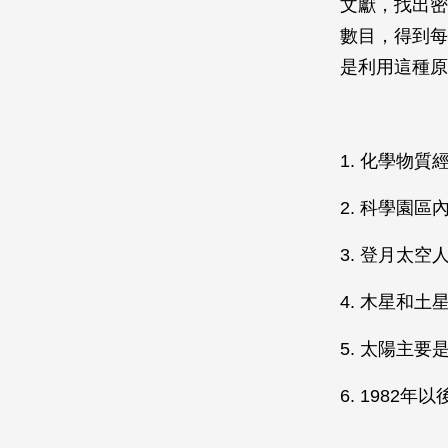
文獻，找出密
數目，得到每
是利用這種原
1. 化學物
2. 科學園
3. 登月太
4. 木星和
5. 太陽主
6. 1982