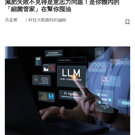
減肥失敗不見得是意志力問題！是你體內的
「細菌管家」在幫你囤油
｜
洪孟樊
科技大觀園特約編輯
儲