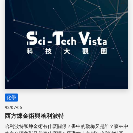
儲存
化學
93/07/06
西方煉金術與哈利波特
哈利波特和煉金術有什麼關係？書中的勒梅又是誰？森林中