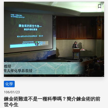
儲存
化學
106/01/23
鍊金術難道不是一種科學嗎？簡介鍊金術的前
世今生