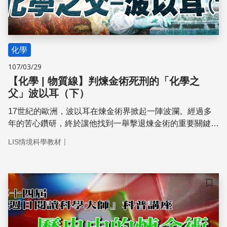
化學
107/03/29
【化學 | 物質線】判煉金術死刑的「化學之
父」波以耳（下）
17世紀的歐洲，波以耳在煉金術界掀起一陣波瀾。經過多
年的苦心鑽研，終於讓他找到一舉擊退煉金術的重要關鍵！
究竟是什麼奧義，讓多年來屹立不搖的煉金術理論，不得不
｜
LIS情境科學教材
臣服於波以耳之下呢？
儲存