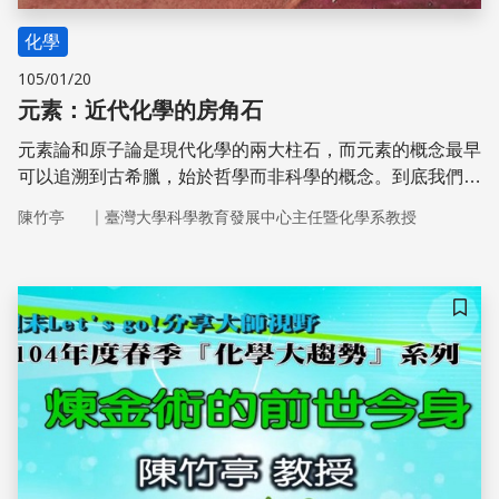
化學
105/01/20
元素：近代化學的房角石
元素論和原子論是現代化學的兩大柱石，而元素的概念最早
可以追溯到古希臘，始於哲學而非科學的概念。到底我們對
「元素」的理解是怎麼建構的呢？
｜
陳竹亭
臺灣大學科學教育發展中心主任暨化學系教授
儲存