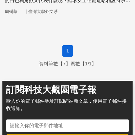
的白色獨角獸又代表什麼呢？羅琳女士在創造哈利波特系列
暢銷書以前一定看了很多的煉金術文學。
｜
周樹華
臺灣大學外文系
1
資料筆數【7】頁數【1/1】
訂閱科技大觀園電子報
輸入你的電子郵件地址訂閱網站新文章，使用電子郵件接
收通知。
電子郵件地址