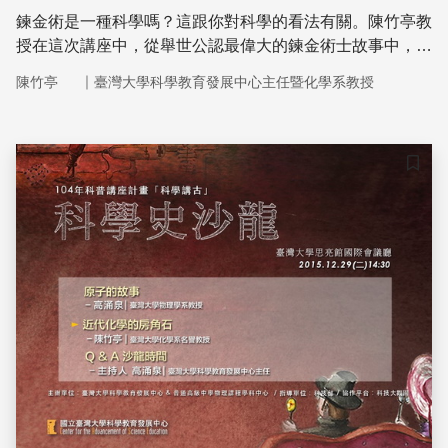
鍊金術是一種科學嗎？這跟你對科學的看法有關。陳竹亭教
授在這次講座中，從舉世公認最偉大的鍊金術士故事中，去
探討所謂「科學典範」這檔事，並且明確地為我們理出鍊金
｜
陳竹亭
臺灣大學科學教育發展中心主任暨化學系教授
術與化學的脈絡與差別。
儲存