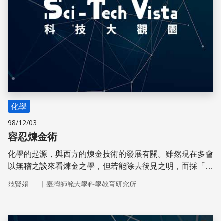
化學
98/12/03
容忍煉金術
化學的起源，與西方的煉金技術的發展有關。雖然現在多會
以無稽之談來看煉金之學，但若能除去後見之明，而採「莫
以成敗論英雄」的態度探索啟蒙運動前的煉金發展，仍可從
｜
范賢娟
臺灣師範大學科學教育研究所
其中找到鏡鑑之處。