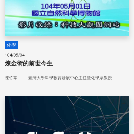
化學
104/05/04
煉金術的前世今生
｜
陳竹亭
臺灣大學科學教育發展中心主任暨化學系教授
儲存