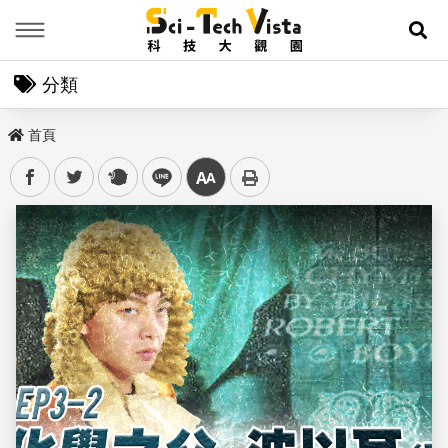
Menu
展
分類
首頁
facebook
twitter
plurk
line
中
儲存