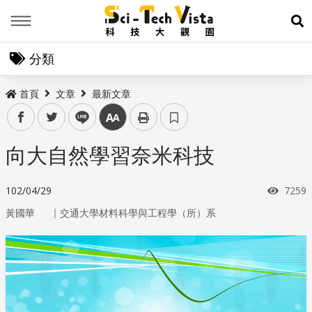
Menu
展
分類
首頁
文章
最新文章
facebook
twitter
line
中
向大自然學習奈米科技
瀏覽
102/04/29
7259
｜
黃國華
交通大學材料科學與工程學（所）系