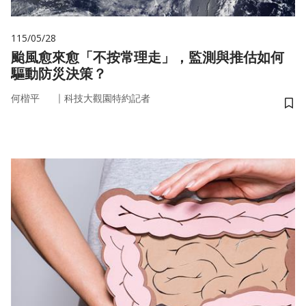
115/05/28
颱風愈來愈「不按常理走」，監測與推估如何
驅動防災決策？
｜
何楷平
科技大觀園特約記者
儲