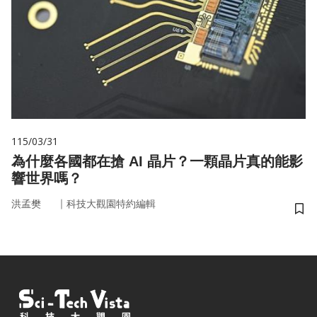
115/03/31
為什麼各國都在搶 AI 晶片？一顆晶片真的能影
響世界嗎？
｜
洪孟樊
科技大觀園特約編輯
儲