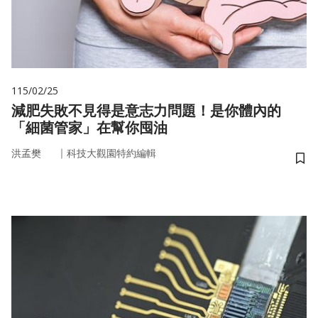
115/02/25
減肥失敗不見得是意志力問題！是你體內的
「細菌管家」在幫你囤油
｜
洪孟樊
科技大觀園特約編輯
儲