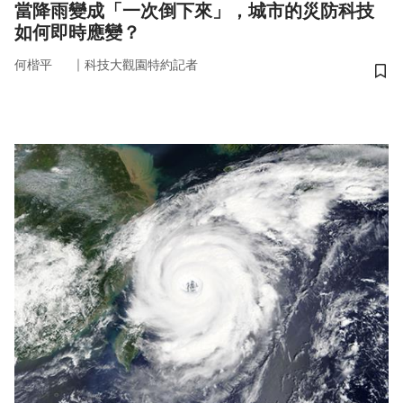
當降雨變成「一次倒下來」，城市的災防科技
如何即時應變？
｜
何楷平
科技大觀園特約記者
儲