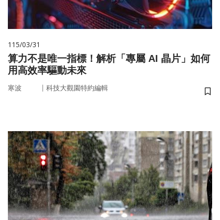
115/03/31
算力不是唯一指標！解析「專屬 AI 晶片」如何
用高效率驅動未來
｜
寒波
科技大觀園特約編輯
儲