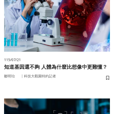
115/07/21
知道基因還不夠 人體為什麼比想像中更難懂？
｜
鄒明珆
科技大觀園特約記者
儲