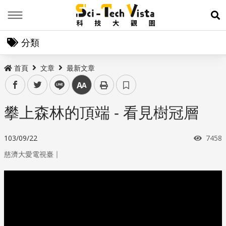
Menu
展
分類
首頁
文章
最新文章
facebook
twitter
line
中
攀上森林的頂端 - 看見樹冠層
瀏覽
103/09/22
7458
｜
慈濟大愛電視臺