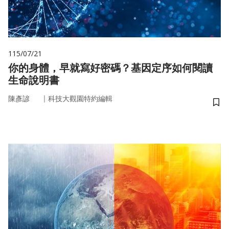
115/07/21
你的身體，早就寫好密碼？基因定序如何閱讀
生命說明書
｜
陳彥諺
科技大觀園特約編輯
儲