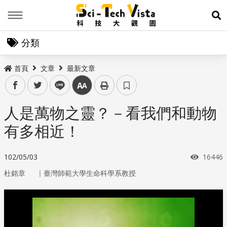
Menu
展
分類
首頁
文章
最新文章
facebook
twitter
line
中
人是萬物之靈？－看我們和動物
有多相近！
瀏覽次
102/05/03
16446
｜
杜銘章
臺灣師範大學生命科學系教授