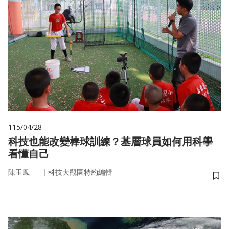
115/04/28
科技也能改變棒球訓練？基層球員如何用科學
看懂自己
｜
陳玉鳳
科技大觀園特約編輯
儲