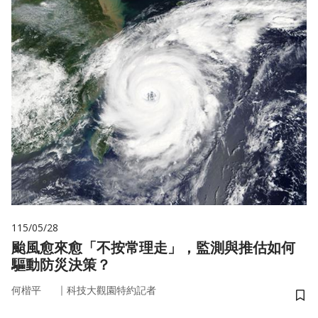
115/05/28
颱風愈來愈「不按常理走」，監測與推估如何
驅動防災決策？
｜
何楷平
科技大觀園特約記者
儲