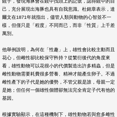
鏡子，發現海豚會在鏡中找頭上的記號，認得鏡中的自
己，充分展現出海豚也具有自我意識。杜銘章表示，達
爾文在1871年就指出，儘管人類與動物的心智並不一
樣，但僅只是「程度」不同而已，而非「性質」上千差
萬別。
他舉例說明，為何在「性趣」上，雄性會比較主動而且
花心，但雌性卻比較保守矜持？從繁衍後代的角度來
看，雄性動物可以花很小的代價製造出許多精蟲，但是
雌性動物需要耗費很多營養、精神才能產生卵子。不過
雌性產下的子代是她的優勢，不管父親是誰，母親一定
是她；但任何一個雄性個體卻無法完全肯定子代有他的
基因。
根據實驗顯示，在這種機制下，雄性動物若與愈多雌性