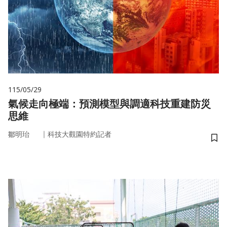
115/05/29
氣候走向極端：預測模型與調適科技重建防災
思維
｜
鄒明珆
科技大觀園特約記者
儲