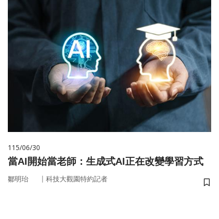
115/06/30
當AI開始當老師：生成式AI正在改變學習方式
｜
鄒明珆
科技大觀園特約記者
儲