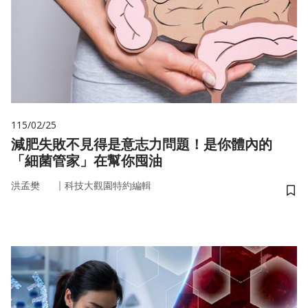
115/02/25
減肥失敗不見得是意志力問題！是你體內的
「細菌管家」在幫你囤油
｜
洪孟樊
科技大觀園特約編輯
儲