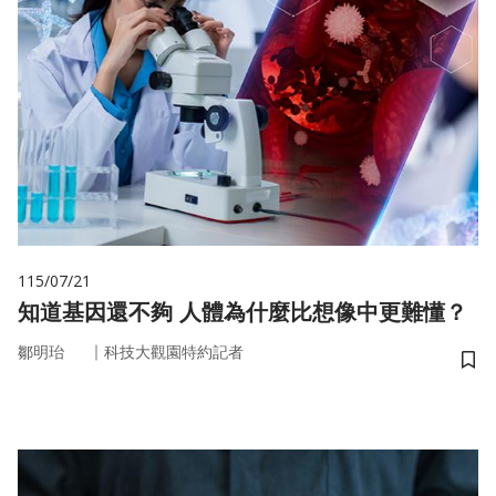
115/07/21
知道基因還不夠 人體為什麼比想像中更難懂？
｜
鄒明珆
科技大觀園特約記者
儲