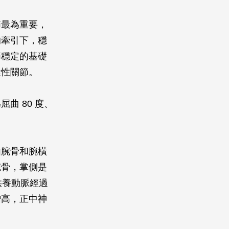
節最為重要，
的牽引下，穩
節穩定的基礎
鍵性關節。
曲 80 度、
由腕骨和腕橫
腕骨，掌側是
供養動脈經過
增高，正中神