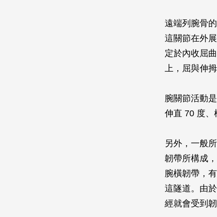
遠端列腕骨的
這關節在外展
定於內收屈曲
上，屈與伸拇
腕關節活動是
伸直 70 度、
另外，一般所
韌帶所構成，
腕橫韌帶，有
這隧道。由於
經就會受到韌