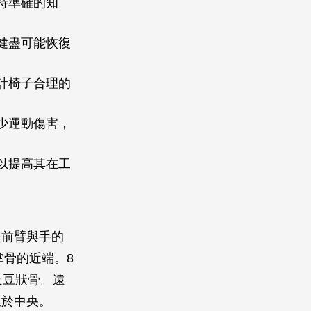
持準確的知
健盡可能恢復
計椅子合理的
少運動傷害，
以提高其在工
是前臂與手的
掌骨的近端。8
及豆狀骨。遠
位於中央。