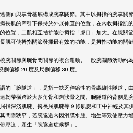
遠側面與掌骨基底構成腕掌關節。其中以拇指的腕掌關
拇長肌的牽引下保持於外展伸直的位置，在內收拇指肌
的位置，二肌相互拮抗能使拇指「虎口」加大。在腕關
長肌可使拇指關節發揮最有效的功能，是拇指功能的關
橈腕關節與腕骨間關節的複合運動。一般腕關節活動約為屈
橈側偏移 20 度及尺側偏移 30 度。
謂的「腕隧道」，是指一缺乏伸縮性的骨纖維性隧道，
這韌帶橫跨於大多角骨和鉤狀骨之間。腕隧道的背側是
屈指深淺肌腱、拇長屈肌腱等 9 條肌腱和正中神經及其
其間隙狹窄，若腕隧道內因滑膜水腫、增生等致使壓力
帶壓迫，產生「腕隧道症候群」。