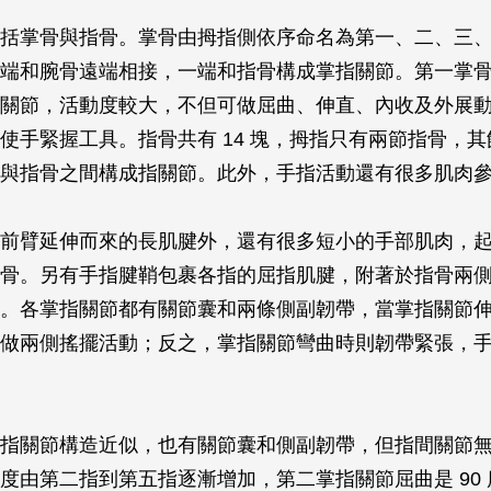
括掌骨與指骨。掌骨由拇指側依序命名為第一、二、三
端和腕骨遠端相接，一端和指骨構成掌指關節。第一掌
關節，活動度較大，不但可做屈曲、伸直、內收及外展
使手緊握工具。指骨共有 14 塊，拇指只有兩節指骨，其
與指骨之間構成指關節。此外，手指活動還有很多肌肉
前臂延伸而來的長肌腱外，還有很多短小的手部肌肉，
骨。另有手指腱鞘包裹各指的屈指肌腱，附著於指骨兩
。各掌指關節都有關節囊和兩條側副韌帶，當掌指關節
做兩側搖擺活動；反之，掌指關節彎曲時則韌帶緊張，
指關節構造近似，也有關節囊和側副韌帶，但指間關節
度由第二指到第五指逐漸增加，第二掌指關節屈曲是 90