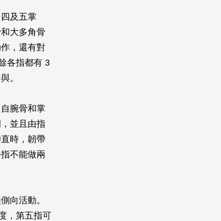
、四及五掌
骨和大多角骨
動作，還有對
餘各指都有 3
參與。
起自腕骨和掌
側，並且由指
伸直時，韌帶
手指不能做兩
無側向活動。
 度，第五指可