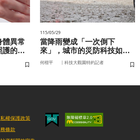
115/05/29
身體異常
當降雨變成「一次倒下
照護的未
來」，城市的災防科技如何
即時應變？
｜
何楷平
科技大觀園特約記者
儲存書籤
儲
隱私權保護政策
服務條款