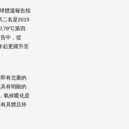
地球體溫報告指
二名是2015
0.79℃第四
報告中，從
7年起更躍升至
，即有北臺的
在具有明顯的
出，氣候暖化是
唯有具體且持