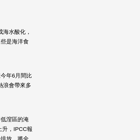
造成海水酸化，
這些是海洋食
今年6月間比
熱浪會帶來多
岸低漥區的淹
升，IPCC報
少排放，將全