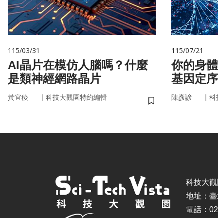
115/03/31
115/07/21
AI晶片在模仿人腦嗎？什麼
你的身體
是類神經網路晶片
基因定序
書
｜
｜
黃宜稜
科技大觀園特約編輯
陳彥諺
科
儲存書籤
科技大觀園 ©
地址：臺
電話：02-