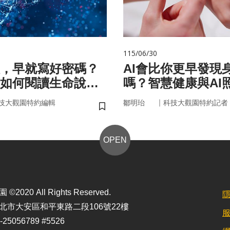
115/06/30
，早就寫好密碼？
AI會比你更早發現
如何閱讀生命說明
嗎？智慧健康與AI
來
｜
技大觀園特約編輯
鄒明珆
科技大觀園特約記者
儲存書籤
OPEN
2020 All Rights Reserved.
北市大安區和平東路二段106號22樓
25056789 #5526