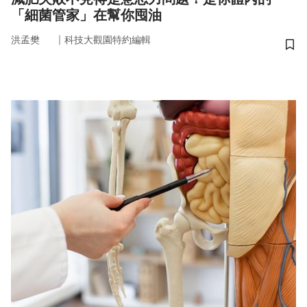
「細菌管家」在幫你囤油
｜
洪孟樊
科技大觀園特約編輯
儲