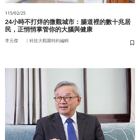
115/02/25
24小時不打烊的微觀城市：腸道裡的數十兆居
民，正悄悄掌管你的大腦與健康
｜
李元傑
科技大觀園特約編輯
儲