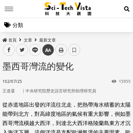
Menu
展
分類
首頁
文章
最新文章
facebook
twitter
line
中
墨西哥灣流的變化
瀏覽次
102/07/25
15955
｜
王道還
中央研究院歷史語言研究所助理研究員
從赤道地區出發的洋流往北走，把熱帶海水積蓄的太陽
能帶到北方，對高緯度地區的氣候有重大影響，例如墨
西哥灣流橫越大西洋，到達北大西洋格陵蘭島東方才沉
入海洋下層。這個洋流是支配歐洲氣溫的主要因素，歐