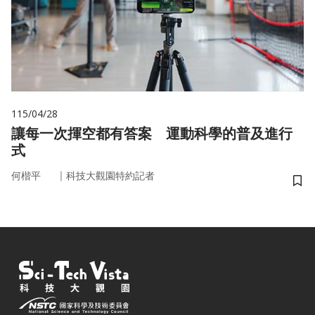
115/04/28
讓每一次揮空都有答案 運動科學的普及進行
式
｜
何楷平
科技大觀園特約記者
儲