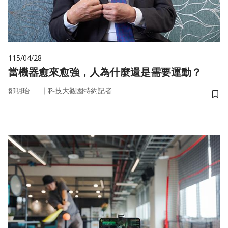
115/04/28
當機器愈來愈強，人為什麼還是需要運動？
｜
鄒明珆
科技大觀園特約記者
儲