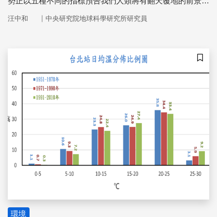
勢正以五種不同的指標預告我們人類將有翻天覆地的前景。
首先，大氣層中二氧化碳的濃度自2015年二月開始就連續6
｜
汪中和
中央研究院地球科學研究所研究員
個月邁過400ppm的門檻。接著，美國國家海洋暨大氣總署
(NOAA)的觀測資料指出，2015年是有史以來的最高溫年。
第三，聖嬰現象正在太平洋發展，強度還在增高中，將成為
2016年天氣演變十分難以掌握的變數。第四，2015年十月
儲存
的全球海平面觀測值又達到新的高峰，比1993年開啟衛星
觀測以來的基值整整提高了8公分。最後，2015年三月北冰
洋的冰蓋面積只有1千4百多萬平方公里，不但是有史以來
冬季觀測紀錄的最低值，也顯示極區的升溫情況遠遠超過
環境