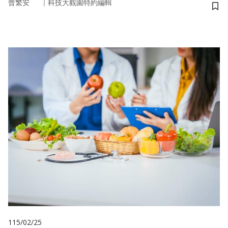
｜
曾繁安
科技大觀園特約編輯
儲
115/02/25