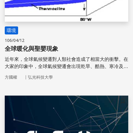
環境
106/04/12
全球暖化與聖嬰現象
近年來，全球氣候變遷對人類社會造成了相當大的衝擊。在
大家的印象中，全球氣候變遷會出現乾旱、酷熱、寒冷及大
豪雨等異常氣候現象，卻不知道造成乾旱、酷熱、寒冷及大
｜
方國權
弘光科技大學
豪雨的幕後兇手，其實是聖嬰現象和反聖嬰現象！而氣候變
遷也會導致洋溫升高，進而助長聖嬰現象和反聖嬰現象
儲存