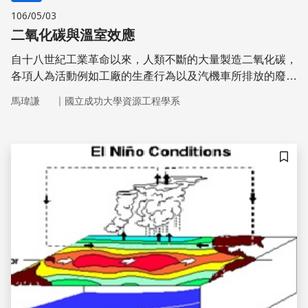
106/05/03
二氧化碳與溫室效應
自十八世紀工業革命以來，人類不斷的大量製造二氧化碳，
各項人為活動例如工廠的生產行為以及汽機車所排放的廢氣
等，導致空氣中的二氧化碳含量有日益增加的趨勢。
｜
馬瑋謙
國立成功大學資源工程學系
儲存