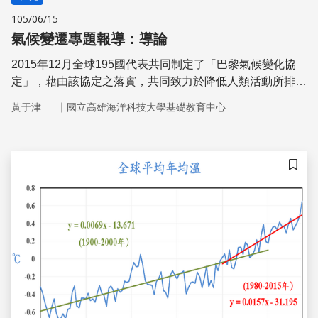
105/06/15
氣候變遷專題報導：導論
2015年12月全球195國代表共同制定了「巴黎氣候變化協
定」，藉由該協定之落實，共同致力於降低人類活動所排放
的溫室氣體，以減緩全球氣溫之升溫為目標。為何全球暖化
｜
黃于津
國立高雄海洋科技大學基礎教育中心
現象日趨嚴峻﹖全球暖化相關氣候變遷之影響層面為何﹖與
台灣之關聯性為何﹖均值得加以注意
儲存