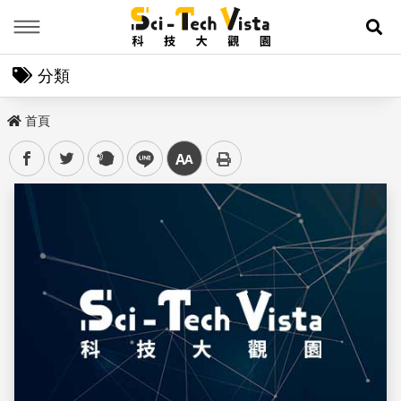
Menu
展
分類
首頁
facebook
twitter
plurk
line
中
儲存