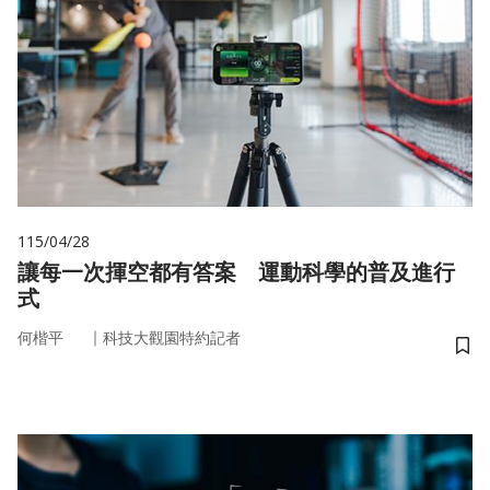
115/04/28
讓每一次揮空都有答案 運動科學的普及進行
式
｜
何楷平
科技大觀園特約記者
儲