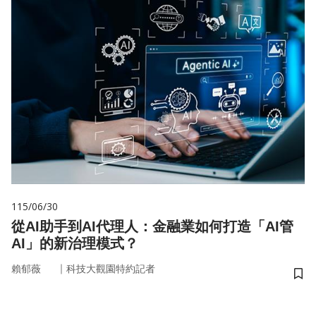
115/06/30
從AI助手到AI代理人：金融業如何打造「AI管
AI」的新治理模式？
｜
賴郁薇
科技大觀園特約記者
儲