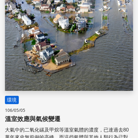
儲存
環境
106/05/05
溫室效應與氣候變遷
大氣中的二氧化碳及甲烷等溫室氣體的濃度，已達過去80
萬年來史無前例的高峰，而這些氣體與其他人類行為已對自