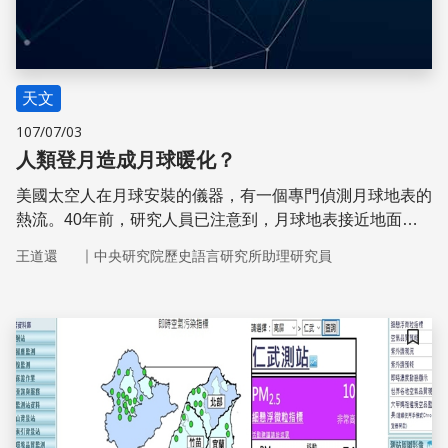
天文
107/07/03
人類登月造成月球暖化？
美國太空人在月球安裝的儀器，有一個專門偵測月球地表的
熱流。40年前，研究人員已注意到，月球地表接近地面的
溫度在太空人離開後逐漸上升，科學家認為，太空人擾動了
｜
王道還
中央研究院歷史語言研究所助理研究員
表層，使顏色較深的土石暴露出來，造成反射率下降，表層
因而吸收了更多的太陽輻射。
儲存