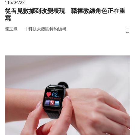
115/04/28
從看見數據到改變表現 職棒教練角色正在重
寫
｜
陳玉鳳
科技大觀園特約編輯
儲