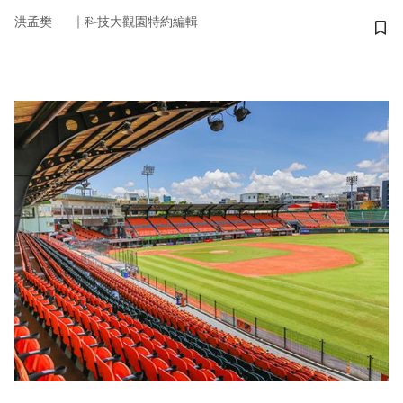
｜
洪孟樊
科技大觀園特約編輯
儲