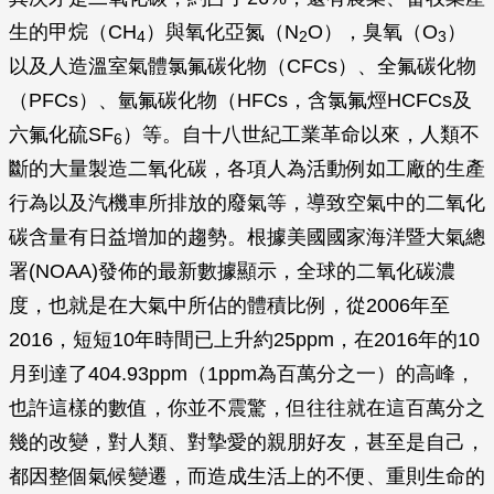
生的甲烷（CH
）與氧化亞氮（N
O），臭氧（O
）
4
2
3
以及人造溫室氣體氯氟碳化物（CFCs）、全氟碳化物
（PFCs）、氫氟碳化物（HFCs，含氯氟烴HCFCs及
六氟化硫SF
）等。自十八世紀工業革命以來，人類不
6
斷的大量製造二氧化碳，各項人為活動例如工廠的生產
行為以及汽機車所排放的廢氣等，導致空氣中的二氧化
碳含量有日益增加的趨勢。根據美國國家海洋暨大氣總
署(NOAA)發佈的最新數據顯示，全球的二氧化碳濃
度，也就是在大氣中所佔的體積比例，從2006年至
2016，短短10年時間已上升約25ppm，在2016年的10
月到達了404.93ppm（1ppm為百萬分之一）的高峰，
也許這樣的數值，你並不震驚，但往往就在這百萬分之
幾的改變，對人類、對摯愛的親朋好友，甚至是自己，
都因整個氣候變遷，而造成生活上的不便、重則生命的