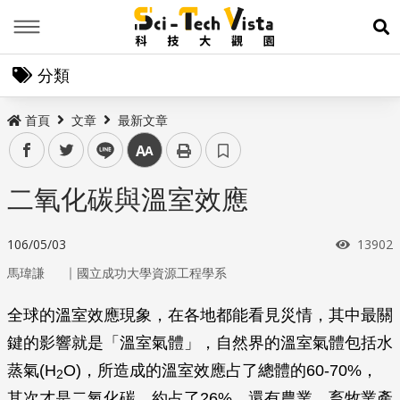
Menu
展
分類
首頁
文章
最新文章
facebook
twitter
line
中
二氧化碳與溫室效應
瀏覽次
106/05/03
13902
｜
馬瑋謙
國立成功大學資源工程學系
全球的溫室效應現象，在各地都能看見災情，其中最關
鍵的影響就是「溫室氣體」，自然界的溫室氣體包括水
蒸氣(H
O)，所造成的溫室效應占了總體的60-70%，
2
其次才是二氧化碳，約占了26%，還有農業、畜牧業產