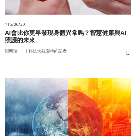
115/06/30
AI會比你更早發現身體異常嗎？智慧健康與AI
照護的未來
｜
鄒明珆
科技大觀園特約記者
儲