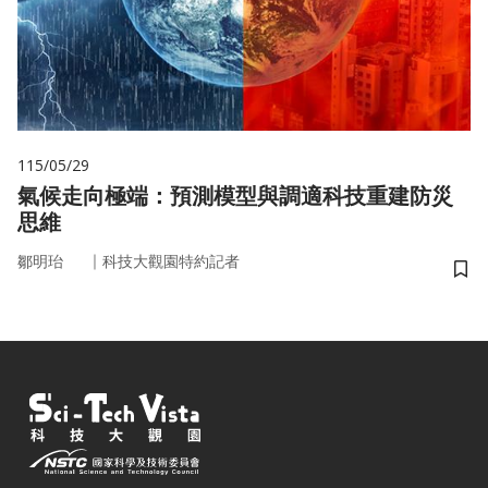
115/05/29
氣候走向極端：預測模型與調適科技重建防災
思維
｜
鄒明珆
科技大觀園特約記者
儲