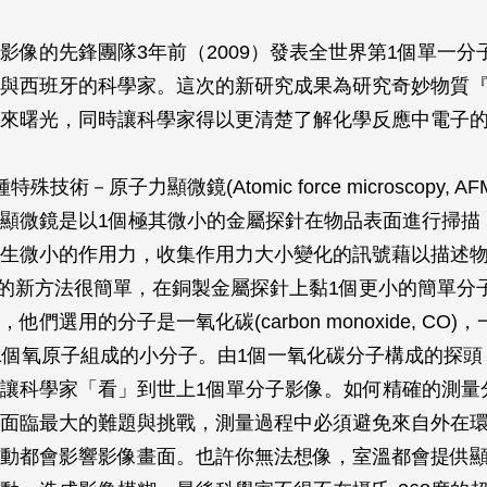
影像的先鋒團隊3年前（2009）發表全世界第1個單一分
與西班牙的科學家。這次的新研究成果為研究奇妙物質
來曙光，同時讓科學家得以更清楚了解化學反應中電子
殊技術－原子力顯微鏡(Atomic force microscopy, 
顯微鏡是以1個極其微小的金屬探針在物品表面進行掃描
生微小的作用力，收集作用力大小變化的訊號藉以描述
隊的新方法很簡單，在銅製金屬探針上黏1個更小的簡單分
他們選用的分子是一氧化碳(carbon monoxide, CO
1個氧原子組成的小分子。由1個一氧化碳分子構成的探頭
讓科學家「看」到世上1個單分子影像。如何精確的測量
面臨最大的難題與挑戰，測量過程中必須避免來自外在
動都會影響影像畫面。也許你無法想像，室溫都會提供