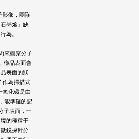
子影像，團隊
『石墨烯』缺
的行為。
AFM)來觀察分子
，樣品表面會
物品表面的狀
子作為掃描式
)，一氧化碳是由
，能準確的記
分子表面，一
環境的種種干
顯微鏡探針分