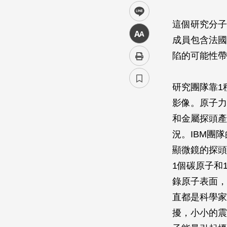
line
這個研究分子
中
成員包含法國
陷的可能性帶
研究團隊靠1種特
影像。原子力
和金屬探頭產
況。IBM團
顯微鏡的探頭，
1個碳原子和
錄原子表面，
直都是科學家
擾，小小的震