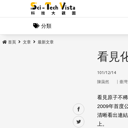
分類
首頁
文章
最新文章
看見
101/12/14
｜
陳藹然
臺灣
看見原子不稀奇
2009年首
facebook
清晰看出連結
twitter
上。