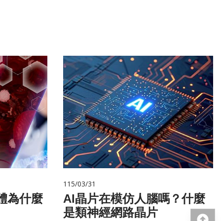
115/03/31
AI晶片在模仿人腦嗎？什麼
是類神經網路晶片
回