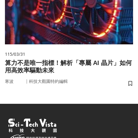
115/03/31
算力不是唯一指標！解析「專屬 AI 晶片」如何
用高效率驅動未來
｜
寒波
科技大觀園特約編輯
儲