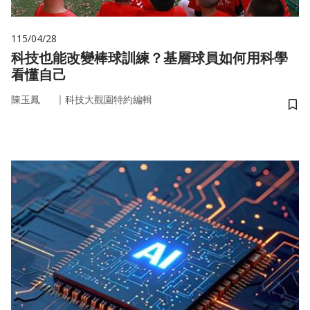
115/04/28
科技也能改變棒球訓練？基層球員如何用科學
看懂自己
｜
陳玉鳳
科技大觀園特約編輯
儲