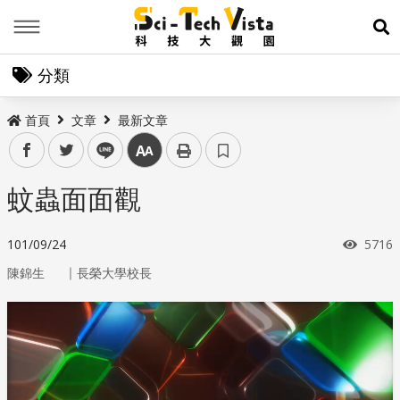
Menu
展
分類
首頁
文章
最新文章
facebook
twitter
line
中
蚊蟲面面觀
瀏覽
101/09/24
5716
｜
陳錦生
長榮大學校長