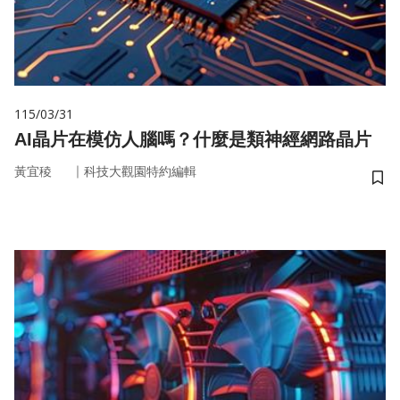
115/03/31
AI晶片在模仿人腦嗎？什麼是類神經網路晶片
｜
黃宜稜
科技大觀園特約編輯
儲