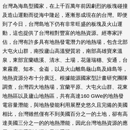
台灣為海島型國家，在上千百萬年前因劇烈的板塊碰撞
及造山運動而從海中隆起，逐漸形成現在的台灣。即便
到了今日，台灣島地下仍有非常旺盛的板塊及火山運
動，這也提供了台灣相對豐富的地熱資源。經專家評
估，台灣有許多具有地熱發電潛力的地熱場，包含北部
大屯火山群，南投廬山高溫變質岩，南部高雄寶來溫
泉，東部宜蘭礁溪、清水、土場，花蓮瑞穗、安通，台
東霧鹿、知本、金崙，以及火山離島龜山島及綠島等，
地熱資源分布十分廣泛。根據能源國家型計畫研究團隊
調查，台灣四大地熱場，宜蘭平原、大屯火山群、花東
地熱區以及廬山地熱區，共有高達160 GWe的地熱發
電容量潛能，與地熱發能利用展歷史悠久且完備的美國
相比，台灣雖然僅有不到美國百分之一的土地，卻有高
達美國三分之一的的地熱潛能，因此台灣地熱資源的應