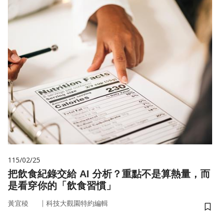
115/02/25
把飲食紀錄交給 AI 分析？重點不是算熱量，而
是看穿你的「飲食習慣」
｜
黃宜稜
科技大觀園特約編輯
儲