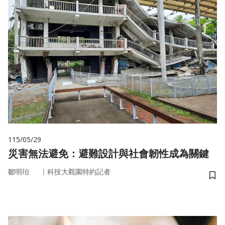
115/05/29
災害無法避免：避難設計與社會韌性成為關鍵
｜
鄒明珆
科技大觀園特約記者
儲