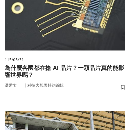
115/03/31
為什麼各國都在搶 AI 晶片？一顆晶片真的能影
響世界嗎？
｜
洪孟樊
科技大觀園特約編輯
儲