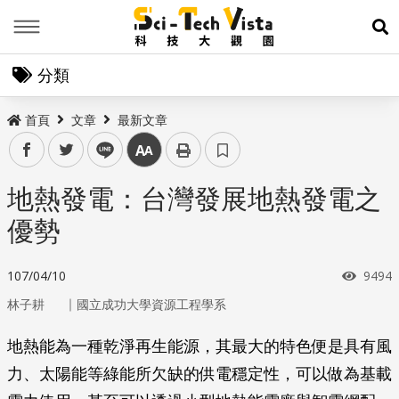
Menu
展
分類
首頁
文章
最新文章
facebook
twitter
line
中
地熱發電：台灣發展地熱發電之
優勢
瀏覽
107/04/10
9494
｜
林子耕
國立成功大學資源工程學系
地熱能為一種乾淨再生能源，其最大的特色便是具有風
力、太陽能等綠能所欠缺的供電穩定性，可以做為基載