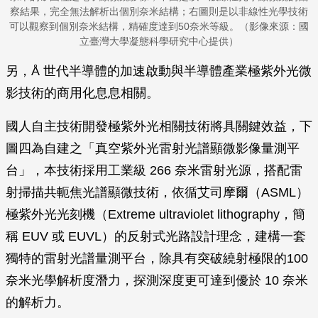
察結果，完全無法解析出個別奈米結構；右圖則是以非線性光學技術
可以觀察到個別奈米結構，精確度達到50奈米等級。（影像來源：國
立臺灣大學凝態科學研究中心提供）
另，Å 世代半導體的加速啟動與半導體產業極紫外光微
影技術的商用化息息相關。
國人自主技術開發極紫外光相關技術將具關鍵效益，下
圖四為自建之「真空紫外光雷射光譜顯微影像量測平
台」，本技術採用工業級 266 奈米雷射光源，搭配雷
射掃描共軛焦光譜顯微技術，依循艾司摩爾（ASML）
極紫外光光刻機（Extreme ultraviolet lithography，簡
稱 EUV 或 EUVL）的反射式光路設計理念，建構一套
獨特的雷射光譜量測平台，除具有突破繞射極限的100
奈米光學解析度潛力，探測深度更可達到優於 10 奈米
的解析力。