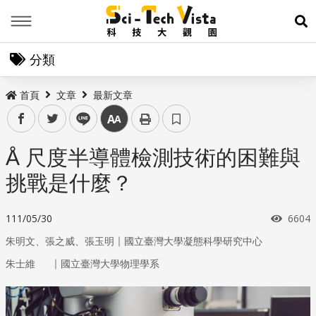
Menu
展
分類
首頁
文章
最新文章
facebook
twitter
line
中
Å 尺度半導體檢測技術的困難與
挑戰是什麼？
瀏覽
111/05/30
6604
｜
朱明文、張之威、張玉明
國立臺灣大學凝態科學研究中心
｜
朱士維
國立臺灣大學物理學系