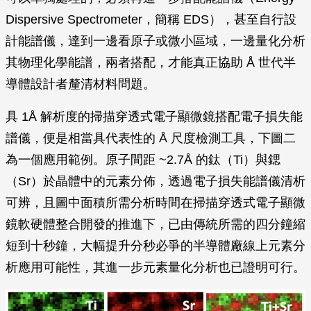
Dispersive Spectrometer，簡稱 EDS），甚至自行設
計能譜儀，達到一邊看原子或微小區域，一邊量化分析
其物理化學能譜，兩者搭配，才能真正協助 Å 世代半
導體設計者釐清材料問題。
具 1Å 解析度的掃描穿透式電子顯微鏡搭配電子損失能
譜儀，便是相當具代表性的 Å 尺度檢測工具，下圖二
為一個應用範例。原子間距 ~2.7Å 的鈦（Ti）與鍶
（Sr）於晶體中的元素分佈，透過電子損失能譜儀清析
可辨，且圖中面積所需分析時間在掃描穿透式電子顯微
鏡軟硬體整合開發的推進下，已由傳統所需的四分鐘縮
短到十秒鐘，大幅提升分秒必爭的半導體廠線上元素分
析應用可能性，其進一步元素量化分析也已證明可行。