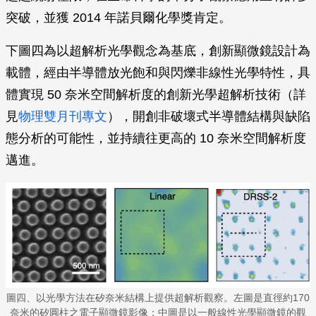
突破，並獲 2014 年諾貝爾化學獎肯定。
下圖四為以超解析光學觀念為基底，創新顯微鏡設計為
載體，經由半導體放光飽和與閃爍非線性光學特性，具
體實現 50 奈米空間解析度的創新光學超解析技術（詳
見
物理雙月刊專文
），開創非破壞式半導體結構與缺陷
態分析的可能性，並持續往更高的 10 奈米空間解析度
邁進。
圖四、以光學方法在矽奈米結構上提供超解析觀察。左圖是直徑約170
奈米的矽圓柱之電子顯微鏡影像；中圖是以一般線性光學顯微鏡的觀