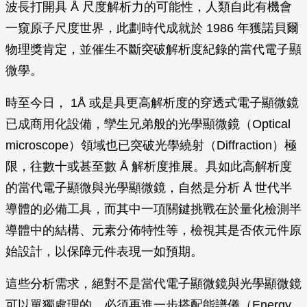
波長打開具 Å 尺度解析力的可能性，人類自此有機會
一窺原子尺度世界，此劃時代成就於 1986 年獲諾貝爾
物理獎肯定，並催生不斷突破解析度紀錄的當代電子顯
微學。
時至今日， 1Å 或是具更高解析度的穿透式電子顯微鏡
已成商用化設備，孿生兄弟般的光學顯微鏡（Optical
microscope）領域也已突破光學繞射（Diffraction）極
限，往數十或甚至數 Å 解析度推展。具如此高解析度
的當代電子顯微與光學顯微鏡，自然是分析 Å 世代半
導體的必備工具，而其中一項關鍵挑戰在於量化檢測半
導體中的結構、元素分佈特性等，檢視其是否依元件原
始設計，以保障元件表現一如預期。
這些分析需求，絕對不是當代電子顯微鏡與光學顯微鏡
可以單獨處理的，必須再進一步搭配能譜儀（Energy