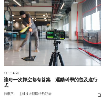
115/04/28
讓每一次揮空都有答案 運動科學的普及進行
式
｜
何楷平
科技大觀園特約記者
儲