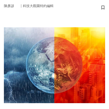
｜
陳彥諺
科技大觀園特約編輯
儲