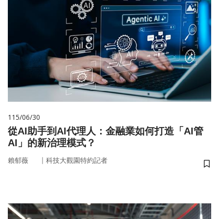
115/06/30
從AI助手到AI代理人：金融業如何打造「AI管
AI」的新治理模式？
｜
賴郁薇
科技大觀園特約記者
儲