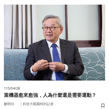
115/04/28
當機器愈來愈強，人為什麼還是需要運動？
｜
鄒明珆
科技大觀園特約記者
儲