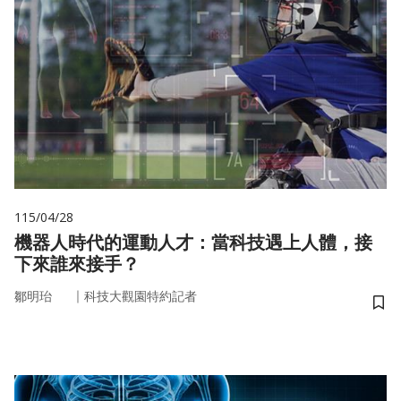
115/04/28
機器人時代的運動人才：當科技遇上人體，接
下來誰來接手？
｜
鄒明珆
科技大觀園特約記者
儲