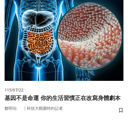
115/07/22
基因不是命運 你的生活習慣正在改寫身體劇本
｜
鄒明珆
科技大觀園特約記者
儲