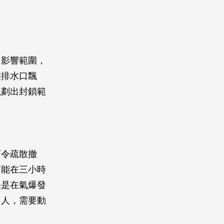
出影響範圍，
個排水口飄
以劃出封鎖範
下令疏散撤
可能在三小時
果是在氣爆發
多人，需要動