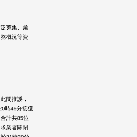
廣泛蒐集、彙
實務概況等資
彼此間推諉，
0時46分接獲
合計共85位
要求業者關閉