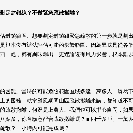
劃定封鎖線？不做緊急疏散撤離？
估封鎖範圍。想要劃定封鎖跟緊急疏散的第一步就是劃
是根本沒有辦法評估可能的影響範圍。因為異味是從各
西一處，都有異味飄出，更遑論還有風力影響，根本難
的困難。當時的可能危險範圍區域多達一萬多人，貿然
上的困難。就拿颱風期間山區疏散撤離來講，都知道不
的疏散撤離，何況是上萬人。我們也可以捫心自問，如
八點多，你會願意配合疏散撤離嗎？而四千多戶、一萬
疏散？三小時內可能完成嗎？