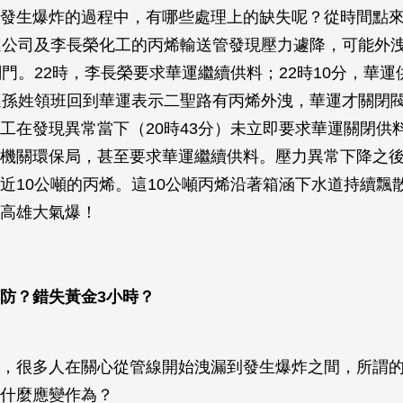
發生爆炸的過程中，有哪些處理上的缺失呢？從時間點來看
運公司及李長榮化工的丙烯輸送管發現壓力遽降，可能外洩
閥門。22時，李長榮要求華運繼續供料；22時10分，華運
運孫姓領班回到華運表示二聖路有丙烯外洩，華運才關閉
工在發現異常當下（20時43分）未立即要求華運關閉供
機關環保局，甚至要求華運繼續供料。壓力異常下降之後的
近10公噸的丙烯。這10公噸丙烯沿著箱涵下水道持續飄
高雄大氣爆！
防？錯失黃金3小時？
，很多人在關心從管線開始洩漏到發生爆炸之間，所謂的
什麼應變作為？