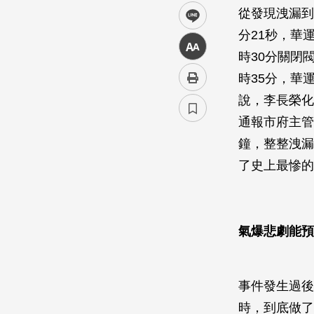
從發現洩漏到
line
分21秒，華
中
時30分關閉
時35分，華
說，李長榮化
通報市府主管
鐘，整整洩漏
了史上最慘的
氣爆悲劇能預
事件發生過後
時，到底做了