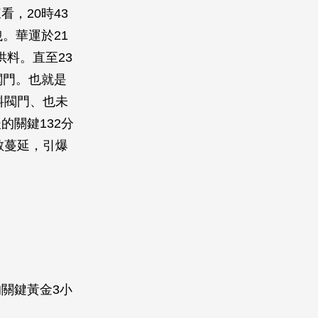
，20時43
。華運於21
供料。直至23
閥門。也就是
料閥門、也未
關鍵132分
散蔓延，引爆
關鍵黃金3小