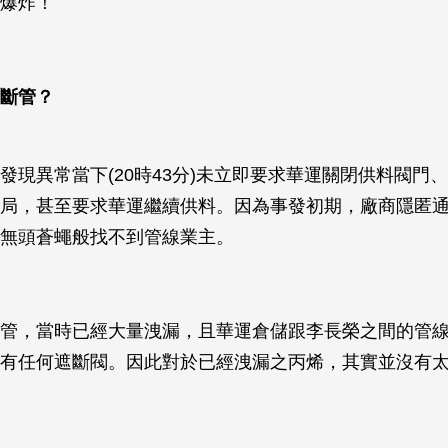
爆炸！
斷管？
發現異常當下(20時43分)未立即要求華運關閉供料閥門
局，甚至要求華運繼續供料。因為事發初期，廠商隱匿
無頭蒼蠅般找不到管線業主。
管，當時已經大量洩漏，且華運倉儲跟李長榮之間的管
有任何遮斷閥。因此對於已經洩漏之丙烯，其實並沒有