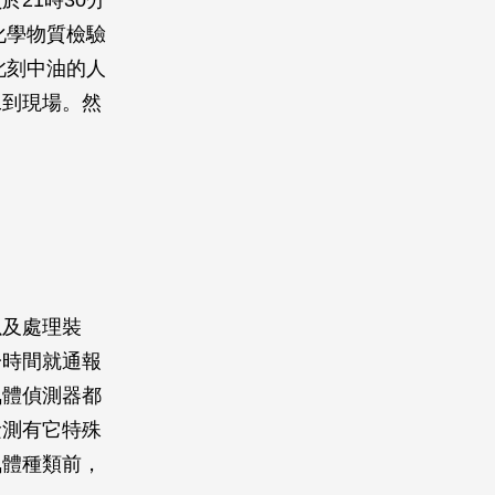
21時30分
化學物質檢驗
此刻中油的人
工到現場。然
以及處理裝
一時間就通報
氣體偵測器都
檢測有它特殊
氣體種類前，