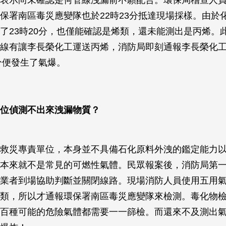
表示尚未確認是何管線洩漏前不願配合。環保局稽查人員於
保署南區毒災應變隊也於22時23分抵達現場採樣。由於
了23時20分，也僅能確認是烯類，還未能測出是丙烯。
線有讓李長榮化工運送丙烯，消防局即刻通報李長榮化
7分便發生了氣爆。
位偵測不出來洩漏物質？
救災專責單位，本身並不具備石化原料外洩的鑑定能力
本來就不是常見的可燃性氣體。民眾報案後，消防局第
業者到場協助判斷並關閉線路。現場消防人員使用五用
類，所以才通報環保署南區毒災應變隊來檢測。毒化物
百種可能的危險氣體都需要一一篩檢。而還來不及測出