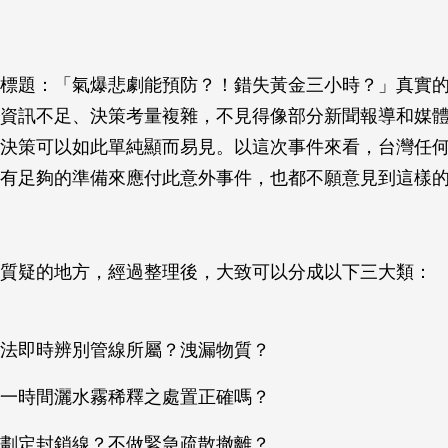
標題：「氣爆悲劇能預防？！錯失黃金三小時？」真實
資訊不足、決策考量複雜，不見得像部分新聞報導和媒
決策可以如此單純顯而易見。以這次事件來看，台灣任
有足夠的準備來應付此意外事件，也都不願意見到這樣
質疑的地方，經過整理後，大致可以分成以下三大類：
法即時辨別管線所屬？洩漏物質？
一時間灑水霧稀釋之處置正確嗎？
劃定封鎖線？不做緊急疏散撤離？