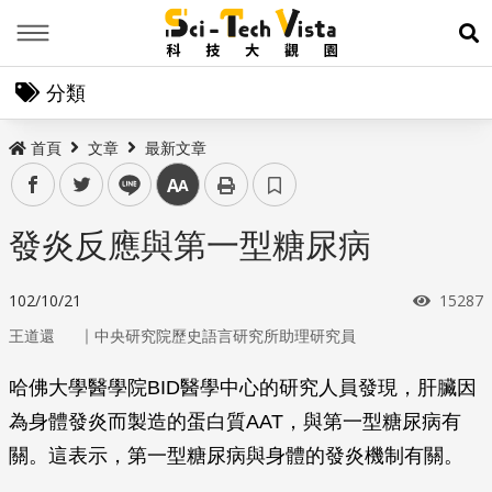
Menu
展
分類
首頁
文章
最新文章
facebook
twitter
line
中
發炎反應與第一型糖尿病
瀏覽次
102/10/21
15287
｜
王道還
中央研究院歷史語言研究所助理研究員
哈佛大學醫學院BID醫學中心的研究人員發現，肝臟因
為身體發炎而製造的蛋白質AAT，與第一型糖尿病有
關。這表示，第一型糖尿病與身體的發炎機制有關。