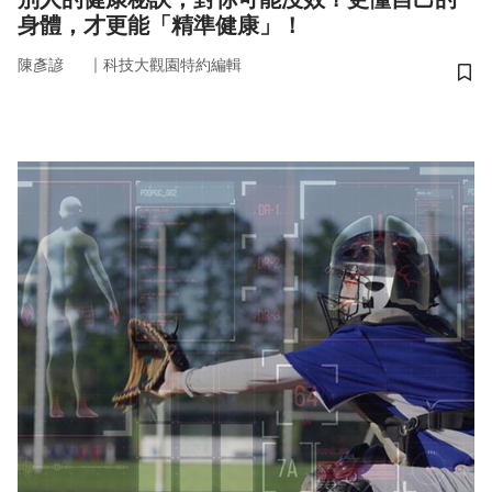
身體，才更能「精準健康」！
｜
陳彥諺
科技大觀園特約編輯
儲