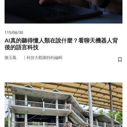
115/06/30
AI真的聽得懂人類在說什麼？看聊天機器人背
後的語言科技
｜
陳玉鳳
科技大觀園特約編輯
儲