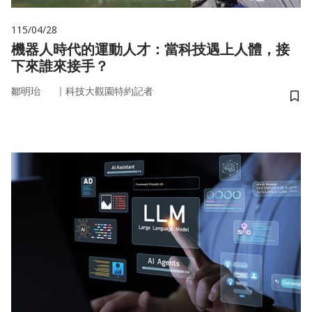
115/04/28
機器人時代的運動人才：當科技遇上人體，接
下來誰來接手？
｜
鄒明珆
科技大觀園特約記者
儲