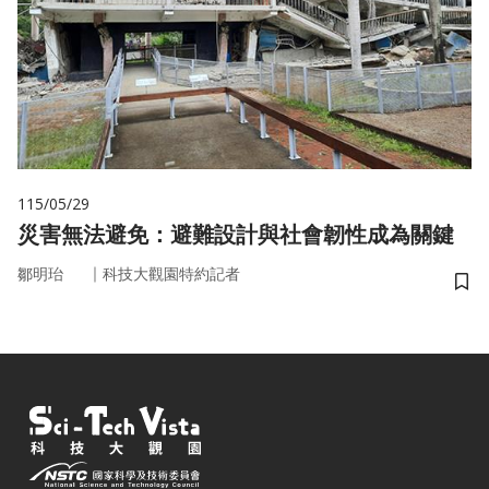
115/05/29
災害無法避免：避難設計與社會韌性成為關鍵
｜
鄒明珆
科技大觀園特約記者
儲