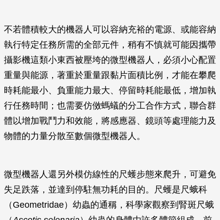
不若體積較大的機器人可以容納充裕的電源、或能容納
執行特定任務所需的全部元件，稍有不慎就可能因攜帶
攝影機這類小東西被壓垮的微型機器人，必須小心配置
重量與能源，著重於重量跟黏片面積比例，才能在攀爬
時耗能最小、負重能力最大、停留時耗能最低，增加執
行任務時間；也需要仿傚螞蟻的分工合作方式，聯合群
體以增加戰鬥力和效能，將感應器、鏡頭等處理能力及
物體的力量分散至數個微型機器人。
微型機器人還另外模仿線性的尺蠖步態來爬升，可避免
失足跌落，並達到停駐無功耗的目的。尺蠖是尺蛾科
（Geometridae）幼蟲的通稱，科學家觀察到腎斑尺蛾