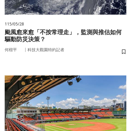
115/05/28
颱風愈來愈「不按常理走」，監測與推估如何
驅動防災決策？
｜
何楷平
科技大觀園特約記者
儲