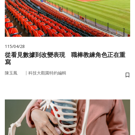
115/04/28
從看見數據到改變表現 職棒教練角色正在重
寫
｜
陳玉鳳
科技大觀園特約編輯
儲