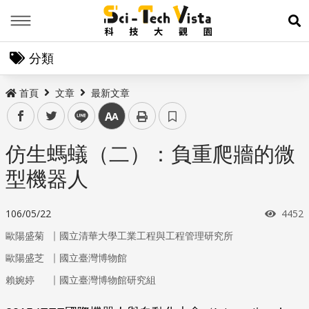
Menu
展
分類
首頁
文章
最新文章
facebook
twitter
line
中
仿生螞蟻（二）：負重爬牆的微
型機器人
瀏覽
106/05/22
4452
｜
歐陽盛菊
國立清華大學工業工程與工程管理研究所
｜
歐陽盛芝
國立臺灣博物館
｜
賴婉婷
國立臺灣博物館研究組