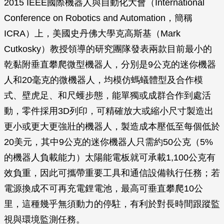
2015 IEEE國際機器人與自動化大會（International
Conference on Robotics and Automation，簡稱
ICRA）上，美國史丹佛大學克高斯基（Mark
Cutkosky）教授領導的研究團隊發表兩款目前最小的
乾黏附垂直攀爬微型機器人，分別是9公克的迷你機器
人和20毫克的微機器人，均模仿螞蟻體型及合作模
式、壁虎足、和尺蠖步態，能單獨或成群合作到處活
動，零件採用3D列印，可精確放大或縮小尺寸製造出
更小或更大更強壯的機器人，製造成本壓低至每個低於
20美元，其中9公克的迷你機器人只需約50公克（5%
的機器人負載能力）太陽能電板就可承載1,100公克有
效負重，因此可攜帶重要工具和通信設備執行任務；若
電源換成不可再充電鋰電池，最高可垂直攀爬10公
里，這種幾乎無須動力的停駐，有利於對長時間跟蹤監
視與環境監測任務。