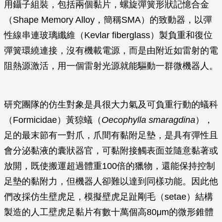
用鑷子組裝，包括兩個黏片，螺旋彈簧形狀記憶合金
（Shape Memory Alloy，簡稱SMA）的致動器，以彈
性線串連玻璃纖維（Kevlar fiberglass）製負重和復位
彈簧環繞連接，沒有機載電源，而是由附近如雷射的電
阻熱源激活，用一個雷射光源就能驅動一群微機器人。
研究團隊的仿生對象是具很大力氣及可負重行動的蟻科
（Formicidae）黃猄蟻（
Oecophylla smaragdina
），
足的最末節有一對爪，爪間有黏附足墊，是具有彈性且
會分泌黏液的囊狀器官，可黏附接觸表面並隨意黏著或
放開，既使搬運超過體重100倍的獵物，還能保持控制
足墊的黏附力，但機器人卻難以達到同樣功能。因此他
們改採仿生壁虎足，模擬壁虎足趾剛毛（setae）結構
製造的人工壁虎足黏片有數十萬個高80μm的微形錐體