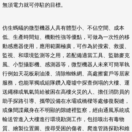
無須電力就可停駐的目標。
仿生螞蟻的微型機器人具有體型小、不佔空間、成本
低、生產時間短、機動性強等優點，可做為一次性的移
動感應器使用，應用範圍極廣，可作為於搜索、救援、
監視、和環境監測等之用，若配備適當工具、監聽麥克
風、小型攝影機、感測器等，微型機器人未來可簡單執
行例如天花板刷油漆、清除蜘蛛網、高處擦窗戶等居家
服務，也能單獨或組隊鑽入廢墟中探查倒塌的大樓、運
送繩梯或氧氣筒給被困在高樓火災的人、擔任消防員的
助手探路引導、攜帶設備在水壩或橋樑等處修復裂縫，
或像間諜藏身在不明顯的隙縫裡監察，經由通風系統或
輸送管進入大樓進行環境勘測工作，包括嗅出有毒物
質、繪製位置圖、搜尋受困的傷者、爬進管路探勘和維