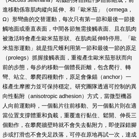
（
Ascotis selenaria
）幼蟲的身體由許多體節組成，前
進移動係靠肌肉縱向延伸、和「歐米茄」（ormega，
Ω）形彎曲的交替運動，每次只有第一節和最後一節接
觸地面或垂直表面，中間各節無需接觸表面、且在肌肉
被激活時會產生歐米茄形狀、在肌肉延伸時停用。「歐
米茄形運動」就是指尺蠖利用第一節和最後一節的原足
（prolegs）抓握接觸表面，重複產生歐米茄形狀而向
前的步態，每步約移動一個體長距離，包含爬行、轉
彎、站立、攀爬四種動作，原足會像錨（anchor）一
樣產生摩擦力並可保持穩定。研究團隊透過可控制的異
向性黏附（anisotropic adhesion）方式，當微型機器
人向前運動時，一個黏片往前移動、另一個黏片則在適
當位置支撐體重和負載，重覆進行黏住、鬆開、伸長三
個動作，在攀爬牆壁時就不會失去黏附力，即使踩錯腳
步或打滑也不會失足跌落，可停在原地再試一次，達成