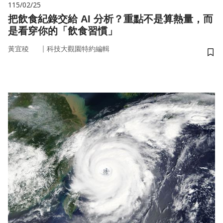
115/02/25
把飲食紀錄交給 AI 分析？重點不是算熱量，而
是看穿你的「飲食習慣」
｜
黃宜稜
科技大觀園特約編輯
儲