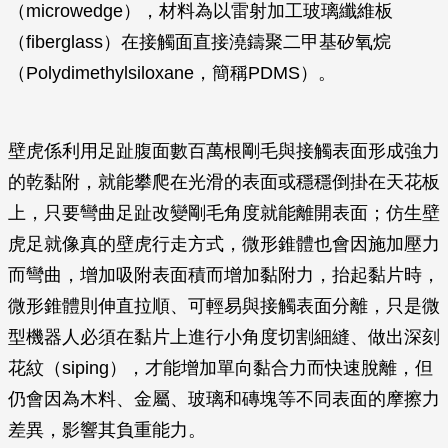
（microwedge），材料為以雷射加工玻璃纖維板
（fiberglass）在接觸面直接澆鑄聚二甲基矽氧烷
（Polydimethylsiloxane，簡稱PDMS）。
壁虎係利用足趾腹面數百萬根剛毛與接觸表面形成強力
的乾黏附，就能攀爬在光滑的表面或穩穩倒掛在天花板
上，只要彎曲足趾改變剛毛角度就能離開表面；仿生壁
虎足就像真的壁虎行走方式，微形錐體也會因施加壓力
而彎曲，增加吸附表面積而增加黏附力，抬起黏片時，
微形錐體則伸直拉順、可輕易與接觸表面分離，只是微
型機器人必須在黏片上進行小角度切割細縫、做出深刻
花紋（siping），才能增加單向黏合力而快速脫離，但
仍會因為木料、金屬、玻璃和磚塊等不同表面的摩擦力
差異，影響其負重能力。