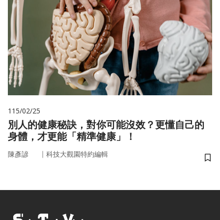
115/02/25
別人的健康秘訣，對你可能沒效？更懂自己的
身體，才更能「精準健康」！
｜
陳彥諺
科技大觀園特約編輯
儲