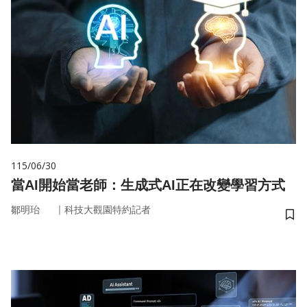
115/06/30
當AI開始當老師：生成式AI正在改變學習方式
｜
鄒明珆
科技大觀園特約記者
儲