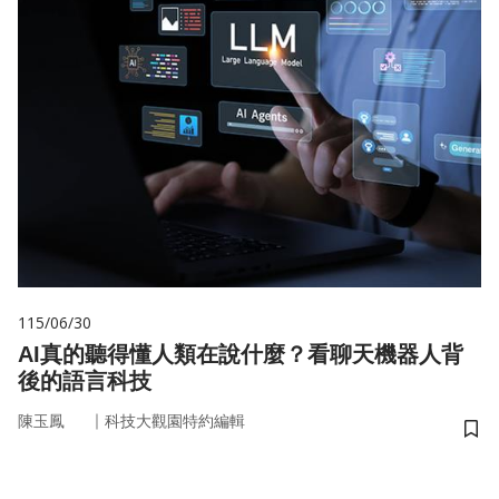
115/06/30
AI真的聽得懂人類在說什麼？看聊天機器人背
後的語言科技
｜
陳玉鳳
科技大觀園特約編輯
儲