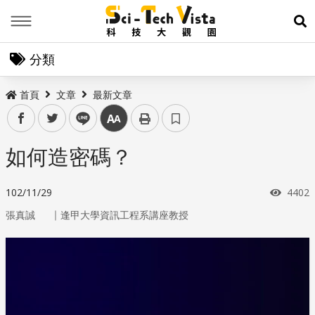
Menu
展
分類
首頁
文章
最新文章
facebook
twitter
line
中
如何造密碼？
瀏覽
102/11/29
4402
｜
張真誠
逢甲大學資訊工程系講座教授