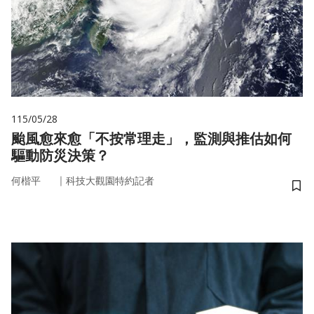
115/05/28
颱風愈來愈「不按常理走」，監測與推估如何
驅動防災決策？
｜
何楷平
科技大觀園特約記者
儲