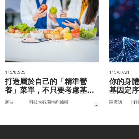
115/02/25
115/07/21
打造屬於自己的「精準營
你的身體
養」菜單，不只要考慮基
基因定序
因，關鍵更在腸道微生物
書
｜
｜
寒波
科技大觀園特約編輯
陳彥諺
科
儲存書籤