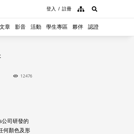
網站導覽
登入
註冊
展開搜尋
文章
影音
活動
學生專區
夥伴
認證
術
瀏覽次數
12476
ons公司研發的
任何顏色及形