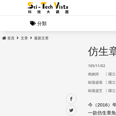
分類
首頁
文章
最新文章
仿生
105/11/02
｜
賴婉婷
國立
｜
歐陽盛菊
國立
｜
歐陽盛芝
國立
facebook
今（2016）
twitter
一款仿生章魚