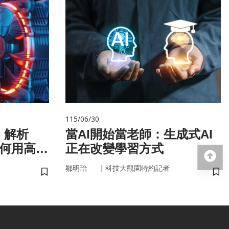
115/06/30
！解析
當AI開始當老師：生成式AI
如何用高效
正在改變學習方式
回
｜
鄒明珆
科技大觀園特約記者
儲存書籤
儲