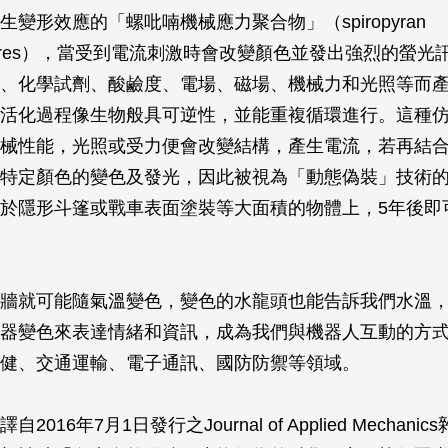
變形效應的「螺吡喃機械應力聚合物」（spiropyran
ophores），當受到電流刺激時會改變顏色並發出強烈的螢
、化學試劑、酸鹼度、電場、磁場、機械力和光照等而
活化過程像生物般具可逆性，並能重複循環進行。這種
械性能，光照或受力便會改變結構，產生電流，若再結
特定顏色的變色及發光，因此被視為「動態偽裝」技術
於隱形斗篷或戰車表面塗裝等大面積的物體上，5年後即
牆就可能隨氣溫變色，變色的水龍頭也能告訴我們水溫
器變色來表達情緒和資訊，成為我們與機器人互動的方
健、交通運輸、電子通訊、國防防禦等領域。
016年7月1日發行之Journal of Applied Mechani