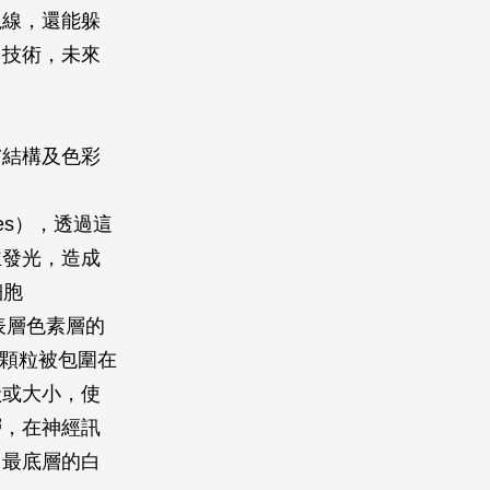
視線，還能躲
」技術，未來
膚結構及色彩
ores），透過這
主發光，造成
細胞
最表層色素層的
色素顆粒被包圍在
狀或大小，使
層，在神經訊
；最底層的白