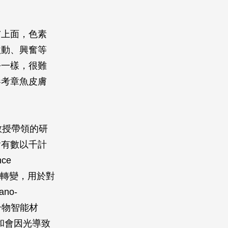
膚上面，色素
激動、興奮等
乎一樣，很難
參考章魚皮膚
趙選賀教授帶領的研
含有數以千計
ce
色轉變，用於對
no-
應性聚合物智能材
）和會因光導致