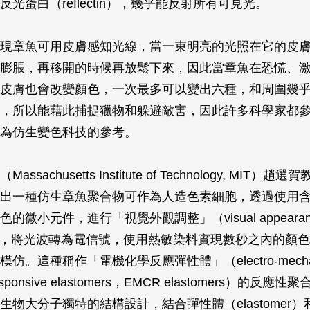
光蛋白（reflectin），幾乎能反射所有可見光。
現章魚可用皮膚感知光線，當一束明亮的光照在它的皮
膨脹，再移開的時候再放鬆下來，因此當章魚在恐慌、
皮膚也會改變顏色，一次最多可以變出六種，和周圍幾
，所以能藉此捕捉獵物和躲避敵害，因此許多科學家都
為仿生變色科技的參考。
ssachusetts Institute of Technology, MIT）
出一種仿生章魚聚合物可作為人造色素細胞，透過使用
的微小元件，進行「視覺外觀調整」（visual appearan
tion），將光波轉為電信號，使用熱敏染料實現數秒之內的顏
仿。這種稱作「電機化學反應彈性體」（electro-mecha
 responsive elastomers，EMCR elastomers）的反
生物大分子獨特的結構設計，結合彈性體（elastomer