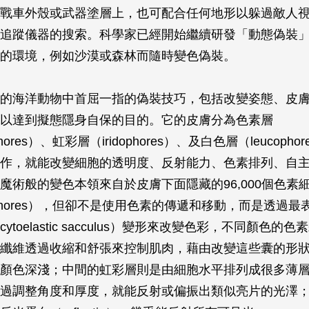
戰車外殼或武器塗層上，也可配合任何地形以躲過敵人
追蹤儀器的搜索。科學家已經開始繼續研發「動態偽裝
的環境，例如沙漠或森林而隨時變色偽裝。
的海洋動物中首屈一指的偽裝技巧，包括改變姿態、皮
以達到擬態隱身自保的目的。它的皮膚分為色素層
phores）、虹彩層（iridophores）、及白色層（leucoph
作，就能改變細胞的透明度、反射能力、色素排列、自
魔術般的變色本領來自於皮膚下面隱藏的96,000個色素
tophores），但卻不是使用色素的傳遞和移動，而是透過
ytoelastic sacculus）變形來改變色彩，不同顏色的
纖維透過收縮和舒張來控制肌肉，藉由改變這些囊的形
顏色深淺；中間的虹彩層則是由細胞水平排列成很多薄
過調整角度和厚度，就能反射或偏振出類似亮片的光澤