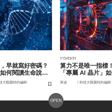
115/03/31
，早就寫好密碼？
算力不是唯一指標
如何閱讀生命說明
「專屬 AI 晶片」
率驅動未來
｜
技大觀園特約編輯
寒波
科技大觀園特約編輯
儲存書籤
OPEN