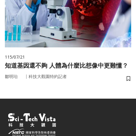
115/07/21
知道基因還不夠 人體為什麼比想像中更難懂？
｜
鄒明珆
科技大觀園特約記者
儲