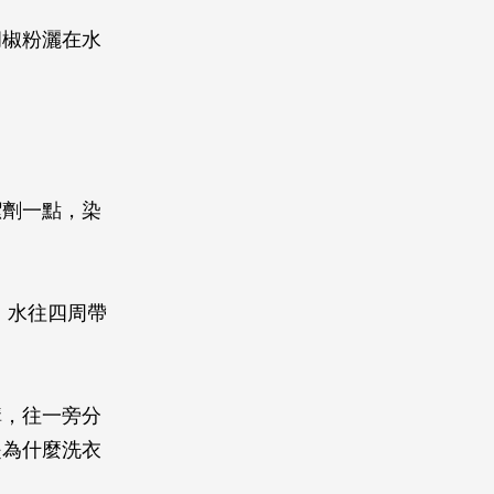
胡椒粉灑在水
潔劑一點，染
，水往四周帶
。
構，往一旁分
是為什麼洗衣